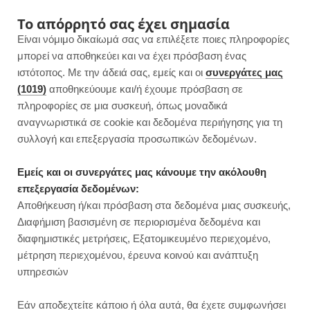
F
I
P
Y
Το απόρρητό σας έχει σημασία
Είναι νόμιμο δικαίωμά σας να επιλέξετε ποιες πληροφορίες
a
n
i
o
μπορεί να αποθηκεύει και να έχει πρόσβαση ένας
ιστότοπος. Με την άδειά σας, εμείς και οι
συνεργάτες μας
c
s
n
u
(1019)
αποθηκεύουμε και/ή έχουμε πρόσβαση σε
πληροφορίες σε μια συσκευή, όπως μοναδικά
e
t
t
T
αναγνωριστικά σε cookie και δεδομένα περιήγησης για τη
b
a
e
u
συλλογή και επεξεργασία προσωπικών δεδομένων.
o
g
r
b
Εμείς και οι συνεργάτες μας κάνουμε την ακόλουθη
επεξεργασία δεδομένων:
o
r
e
e
Αποθήκευση ή/και πρόσβαση στα δεδομένα μιας συσκευής,
ΚΥΡΙΩΣ ΓΕΥΜΑΤΑ
Διαφήμιση βασισμένη σε περιορισμένα δεδομένα και
Ριζότο φούρνου με κολοκύθα | Σε
k
a
s
διαφημιστικές μετρήσεις, Εξατομικευμένο περιεχομένο,
ένα σκεύος
μέτρηση περιεχομένου, έρευνα κοινού και ανάπτυξη
m
t
υπηρεσιών
JUMP TO RECIPE
Εάν αποδεχτείτε κάποιο ή όλα αυτά, θα έχετε συμφωνήσει