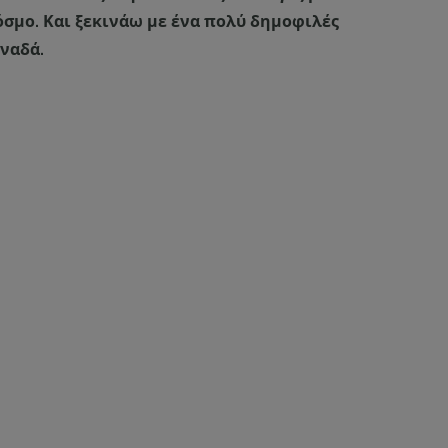
σμο. Και ξεκινάω με ένα πολύ δημοφιλές
ναδά.