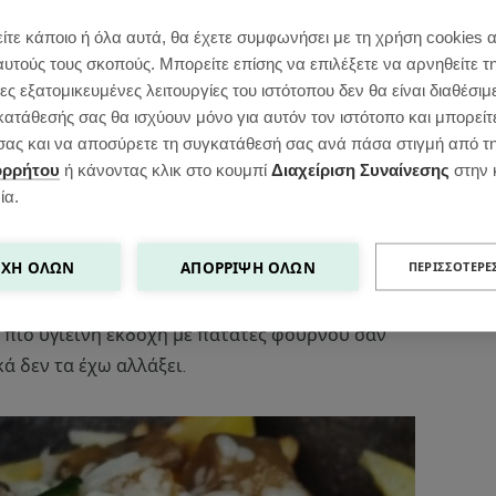
ίτε κάποιο ή όλα αυτά, θα έχετε συμφωνήσει με τη χρήση cookies 
αυτούς τους σκοπούς. Μπορείτε επίσης να επιλέξετε να αρνηθείτε τ
ς εξατομικευμένες λειτουργίες του ιστότοπου δεν θα είναι διαθέσιμ
κατάθεσής σας θα ισχύουν μόνο για αυτόν τον ιστότοπο και μπορείτ
ς σας και να αποσύρετε τη συγκατάθεσή σας ανά πάσα στιγμή από τ
ορρήτου
ή κάνοντας κλικ στο κουμπί
Διαχείριση Συναίνεσης
στην 
ία.
τό του Καναδά και είναι δημοφιλές σε όλη τη
γανιτές, τυρί και ζωμό μανιταριών (στην
ΧΉ ΌΛΩΝ
ΑΠΌΡΡΙΨΗ ΌΛΩΝ
ΠΕΡΙΣΣΌΤΕΡΕ
ια πιο υγιεινή εκδοχή με πατάτες φούρνου σαν
κά δεν τα έχω αλλάξει.