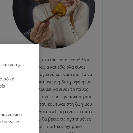
Καλωσήρθες στο mrssoupe.com! Είμαι
 και να έχει
η Emily Vagia και εδώ όλα είναι
)
χαρούμενα, υγιεινά και νόστιμα! Το να
οναδικά
ακολουθώ μια υγιεινή διατροφή ήταν
σία
και εξακολουθεί να είναι το πάθος
μου. Το ίδιο ισχύει με την άσκηση και
το fitness. Ήταν και είναι στη ζωή μου
:
από πάντα. Αυτό το blog είναι το σπίτι
 advertising
μου και εδώ θα βρεις τις αγαπημένες
d services
μου superfood, και όχι μόνο,