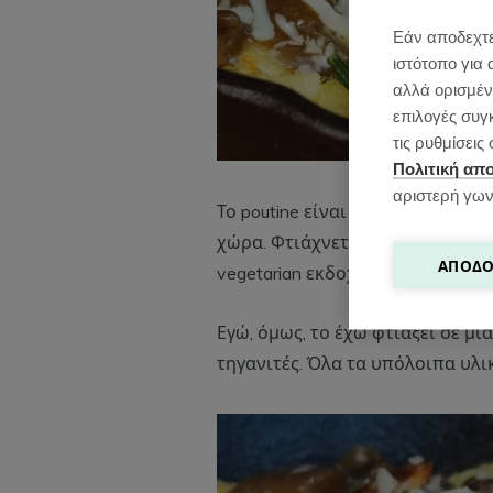
Εάν αποδεχτε
ιστότοπο για 
αλλά ορισμένε
επιλογές συγ
τις ρυθμίσει
Πολιτική απ
αριστερή γων
Το poutine είναι το εθνικό φαγη
χώρα. Φτιάχνεται με πατάτες τη
ΑΠΟΔΟ
vegetarian εκδοχή του).
Εγώ, όμως, το έχω φτιάξει σε μ
τηγανιτές. Όλα τα υπόλοιπα υλι