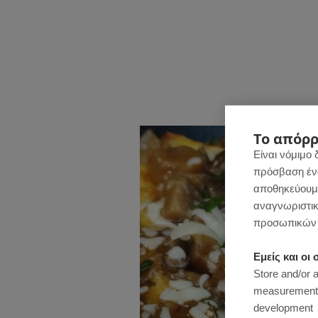
Το απόρρ
Είναι νόμιμο 
πρόσβαση ένας
αποθηκεύουμε
αναγνωριστικ
προσωπικών 
Εμείς και ο
Store and/or 
measurement, 
development