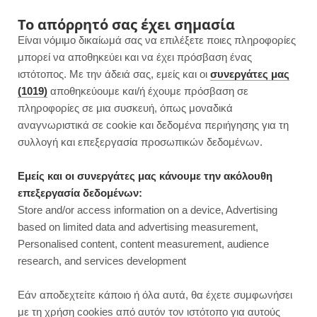
F
I
P
Y
Το απόρρητό σας έχει σημασία
Είναι νόμιμο δικαίωμά σας να επιλέξετε ποιες πληροφορίες
a
n
i
o
μπορεί να αποθηκεύει και να έχει πρόσβαση ένας
ιστότοπος. Με την άδειά σας, εμείς και οι
συνεργάτες μας
c
s
n
u
(1019)
αποθηκεύουμε και/ή έχουμε πρόσβαση σε
πληροφορίες σε μια συσκευή, όπως μοναδικά
e
t
t
T
αναγνωριστικά σε cookie και δεδομένα περιήγησης για τη
b
a
e
u
συλλογή και επεξεργασία προσωπικών δεδομένων.
o
g
r
b
Εμείς και οι συνεργάτες μας κάνουμε την ακόλουθη
επεξεργασία δεδομένων:
o
r
e
e
Store and/or access information on a device, Advertising
ΓΛΥΚΑ ΧΩΡΙΣ ΖΑΧΑΡΗ
based on limited data and advertising measurement,
k
a
s
Personalised content, content measurement, audience
research, and services development
m
t
Εάν αποδεχτείτε κάποιο ή όλα αυτά, θα έχετε συμφωνήσει
με τη χρήση cookies από αυτόν τον ιστότοπο για αυτούς