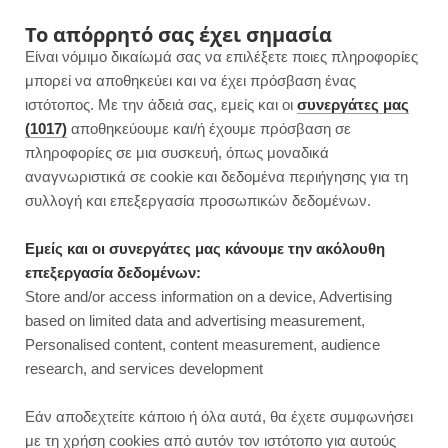
F
I
P
Y
Το απόρρητό σας έχει σημασία
Είναι νόμιμο δικαίωμά σας να επιλέξετε ποιες πληροφορίες
a
n
i
o
μπορεί να αποθηκεύει και να έχει πρόσβαση ένας
ιστότοπος. Με την άδειά σας, εμείς και οι
συνεργάτες μας
c
s
n
u
(1017)
αποθηκεύουμε και/ή έχουμε πρόσβαση σε
πληροφορίες σε μια συσκευή, όπως μοναδικά
e
t
t
T
αναγνωριστικά σε cookie και δεδομένα περιήγησης για τη
b
a
e
u
συλλογή και επεξεργασία προσωπικών δεδομένων.
o
g
r
b
Εμείς και οι συνεργάτες μας κάνουμε την ακόλουθη
επεξεργασία δεδομένων:
o
r
e
e
Store and/or access information on a device, Advertising
ΒΡΑΔΙΝΟ
based on limited data and advertising measurement,
k
a
s
Personalised content, content measurement, audience
research, and services development
m
t
Εάν αποδεχτείτε κάποιο ή όλα αυτά, θα έχετε συμφωνήσει
με τη χρήση cookies από αυτόν τον ιστότοπο για αυτούς