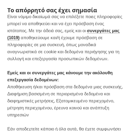
F
I
P
Y
Το απόρρητό σας έχει σημασία
Είναι νόμιμο δικαίωμά σας να επιλέξετε ποιες πληροφορίες
a
n
i
o
μπορεί να αποθηκεύει και να έχει πρόσβαση ένας
ιστότοπος. Με την άδειά σας, εμείς και οι
συνεργάτες μας
c
s
n
u
(1019)
αποθηκεύουμε και/ή έχουμε πρόσβαση σε
πληροφορίες σε μια συσκευή, όπως μοναδικά
e
t
t
T
αναγνωριστικά σε cookie και δεδομένα περιήγησης για τη
b
a
e
u
συλλογή και επεξεργασία προσωπικών δεδομένων.
o
g
r
b
Εμείς και οι συνεργάτες μας κάνουμε την ακόλουθη
επεξεργασία δεδομένων:
o
r
e
e
Αποθήκευση ή/και πρόσβαση στα δεδομένα μιας συσκευής,
ΣΝΑΚ
Διαφήμιση βασισμένη σε περιορισμένα δεδομένα και
k
a
s
διαφημιστικές μετρήσεις, Εξατομικευμένο περιεχομένο,
μέτρηση περιεχομένου, έρευνα κοινού και ανάπτυξη
m
t
υπηρεσιών
Εάν αποδεχτείτε κάποιο ή όλα αυτά, θα έχετε συμφωνήσει