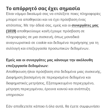
F
I
P
Y
Το απόρρητό σας έχει σημασία
Είναι νόμιμο δικαίωμά σας να επιλέξετε ποιες πληροφορίες
a
n
i
o
μπορεί να αποθηκεύει και να έχει πρόσβαση ένας
ιστότοπος. Με την άδειά σας, εμείς και οι
συνεργάτες μας
c
s
n
u
(1019)
αποθηκεύουμε και/ή έχουμε πρόσβαση σε
πληροφορίες σε μια συσκευή, όπως μοναδικά
e
t
t
T
αναγνωριστικά σε cookie και δεδομένα περιήγησης για τη
b
a
e
u
συλλογή και επεξεργασία προσωπικών δεδομένων.
o
g
r
b
Εμείς και οι συνεργάτες μας κάνουμε την ακόλουθη
επεξεργασία δεδομένων:
o
r
e
e
Αποθήκευση ή/και πρόσβαση στα δεδομένα μιας συσκευής,
ΣΥΝΤΑΓΕΣ
Διαφήμιση βασισμένη σε περιορισμένα δεδομένα και
Romesco sauce | Για λαχανικά,
k
a
s
διαφημιστικές μετρήσεις, Εξατομικευμένο περιεχομένο,
μακαρονάδες & σάντουιτς
μέτρηση περιεχομένου, έρευνα κοινού και ανάπτυξη
m
t
υπηρεσιών
JUMP TO RECIPE
Εάν αποδεχτείτε κάποιο ή όλα αυτά, θα έχετε συμφωνήσει