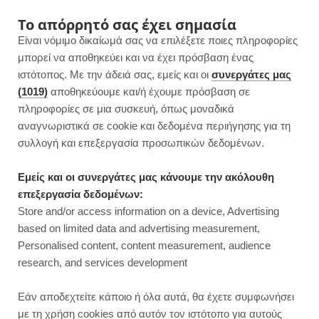
F
I
P
Y
Το απόρρητό σας έχει σημασία
Είναι νόμιμο δικαίωμά σας να επιλέξετε ποιες πληροφορίες
a
n
i
o
μπορεί να αποθηκεύει και να έχει πρόσβαση ένας
ιστότοπος. Με την άδειά σας, εμείς και οι
συνεργάτες μας
c
s
n
u
(1019)
αποθηκεύουμε και/ή έχουμε πρόσβαση σε
πληροφορίες σε μια συσκευή, όπως μοναδικά
e
t
t
T
αναγνωριστικά σε cookie και δεδομένα περιήγησης για τη
b
a
e
u
συλλογή και επεξεργασία προσωπικών δεδομένων.
o
g
r
b
Εμείς και οι συνεργάτες μας κάνουμε την ακόλουθη
επεξεργασία δεδομένων:
o
r
e
e
Store and/or access information on a device, Advertising
ΒΡΑΔΙΝΟ
based on limited data and advertising measurement,
k
a
s
Personalised content, content measurement, audience
research, and services development
m
t
Εάν αποδεχτείτε κάποιο ή όλα αυτά, θα έχετε συμφωνήσει
με τη χρήση cookies από αυτόν τον ιστότοπο για αυτούς