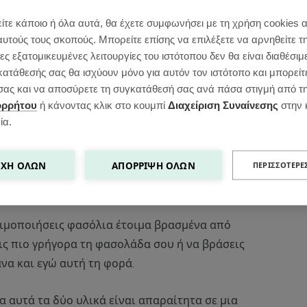
ίτε κάποιο ή όλα αυτά, θα έχετε συμφωνήσει με τη χρήση cookies 
αυτούς τους σκοπούς. Μπορείτε επίσης να επιλέξετε να αρνηθείτε τ
ς εξατομικευμένες λειτουργίες του ιστότοπου δεν θα είναι διαθέσιμ
κατάθεσής σας θα ισχύουν μόνο για αυτόν τον ιστότοπο και μπορείτ
ς σας και να αποσύρετε τη συγκατάθεσή σας ανά πάσα στιγμή από τ
ορρήτου
ή κάνοντας κλικ στο κουμπί
Διαχείριση Συναίνεσης
στην 
παραδοσιακή φασολάδα στην πιο light εκδοχή
ία.
γο λάδι και cicada που είναι η ισπανική pesto
ο κάτι.
ΧΉ ΌΛΩΝ
ΑΠΌΡΡΙΨΗ ΌΛΩΝ
ΠΕΡΙΣΣΌΤΕΡΕ
ΙΑ ΤΗ ΦΑΣΟΛΑΔΑ
ιμοποιήσεις φασόλια έτοιμα βρασμένα από
ις πιο γρήγορα τη φασολάδα σου ή να βράσεις
να και εγώ αυτή τη φορά.
α αυτά τα δύο υλικά είναι απαραίτητα σε μια