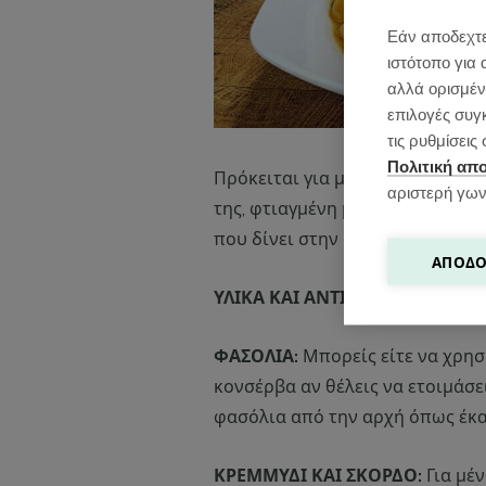
Εάν αποδεχτε
ιστότοπο για 
αλλά ορισμένε
επιλογές συγ
τις ρυθμίσει
Πολιτική απ
Πρόκειται για μια πολύ εύκολη 
αριστερή γων
της, φτιαγμένη με απλά υλικά, λί
που δίνει στην φασολάδα αυτό τ
ΑΠΟΔΟ
ΥΛΙΚΑ ΚΑΙ ΑΝΤΙΚΑΤΑΣΤΑΣΕΙΣ Γ
ΦΑΣΟΛΙΑ:
Μπορείς είτε να χρησ
κονσέρβα αν θέλεις να ετοιμάσε
φασόλια από την αρχή όπως έκα
ΚΡΕΜΜΥΔΙ ΚΑΙ ΣΚΟΡΔΟ:
Για μέν