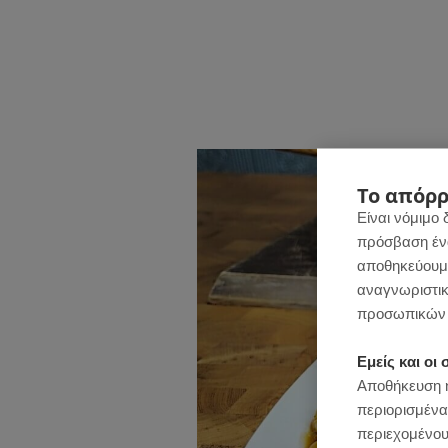
Το απόρρ
Είναι νόμιμο 
πρόσβαση ένας
αποθηκεύουμε
αναγνωριστικ
προσωπικών 
Εμείς και ο
Αποθήκευση ή
περιορισμένα
περιεχομένου