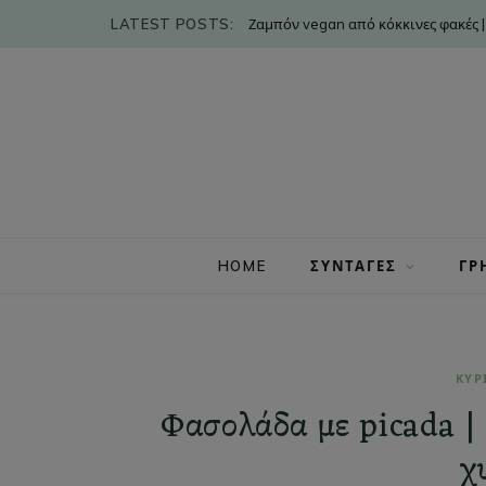
LATEST POSTS:
Ζαμπόν vegan από κόκκινες φακές |
HOME
ΣΥΝΤΑΓΕΣ
ΓΡ
ΚΥΡ
Φασολάδα με picada |
χ