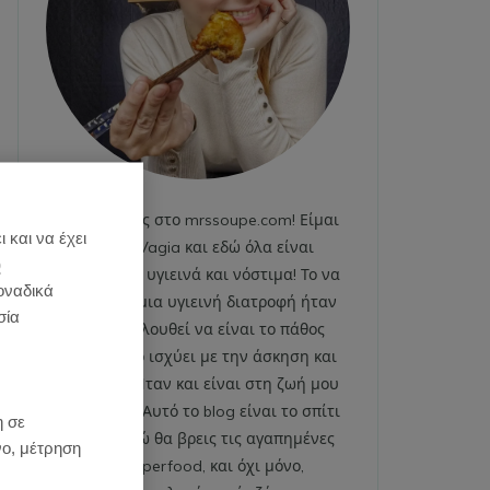
Καλωσήρθες στο mrssoupe.com! Είμαι
 και να έχει
η Emily Vagia και εδώ όλα είναι
)
χαρούμενα, υγιεινά και νόστιμα! Το να
οναδικά
ακολουθώ μια υγιεινή διατροφή ήταν
σία
και εξακολουθεί να είναι το πάθος
μου. Το ίδιο ισχύει με την άσκηση και
το fitness. Ήταν και είναι στη ζωή μου
:
από πάντα. Αυτό το blog είναι το σπίτι
η σε
μου και εδώ θα βρεις τις αγαπημένες
νο, μέτρηση
μου superfood, και όχι μόνο,