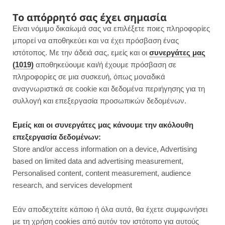
F
I
P
Y
Το απόρρητό σας έχει σημασία
Είναι νόμιμο δικαίωμά σας να επιλέξετε ποιες πληροφορίες
a
n
i
o
μπορεί να αποθηκεύει και να έχει πρόσβαση ένας
ιστότοπος. Με την άδειά σας, εμείς και οι
συνεργάτες μας
c
s
n
u
(1019)
αποθηκεύουμε και/ή έχουμε πρόσβαση σε
πληροφορίες σε μια συσκευή, όπως μοναδικά
e
t
t
T
αναγνωριστικά σε cookie και δεδομένα περιήγησης για τη
b
a
e
u
συλλογή και επεξεργασία προσωπικών δεδομένων.
o
g
r
b
Εμείς και οι συνεργάτες μας κάνουμε την ακόλουθη
επεξεργασία δεδομένων:
o
r
e
e
Store and/or access information on a device, Advertising
ΠΡΩΙΝΟ
based on limited data and advertising measurement,
Carrot cake baked oats | Για
k
a
s
Personalised content, content measurement, audience
πρωινό
research, and services development
m
t
JUMP TO RECIPE
Εάν αποδεχτείτε κάποιο ή όλα αυτά, θα έχετε συμφωνήσει
με τη χρήση cookies από αυτόν τον ιστότοπο για αυτούς