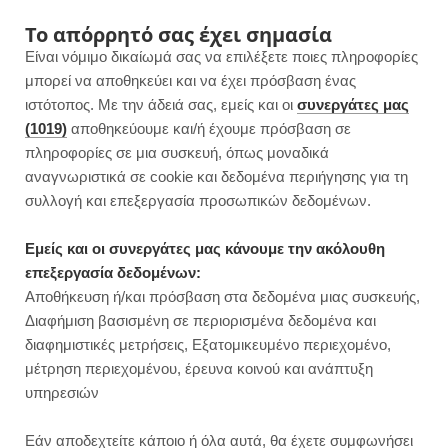
F
I
P
Y
Το απόρρητό σας έχει σημασία
Είναι νόμιμο δικαίωμά σας να επιλέξετε ποιες πληροφορίες
a
n
i
o
μπορεί να αποθηκεύει και να έχει πρόσβαση ένας
ιστότοπος. Με την άδειά σας, εμείς και οι
συνεργάτες μας
c
s
n
u
(1019)
αποθηκεύουμε και/ή έχουμε πρόσβαση σε
πληροφορίες σε μια συσκευή, όπως μοναδικά
e
t
t
T
αναγνωριστικά σε cookie και δεδομένα περιήγησης για τη
b
a
e
u
συλλογή και επεξεργασία προσωπικών δεδομένων.
o
g
r
b
Εμείς και οι συνεργάτες μας κάνουμε την ακόλουθη
επεξεργασία δεδομένων:
o
r
e
e
Αποθήκευση ή/και πρόσβαση στα δεδομένα μιας συσκευής,
ΒΡΑΔΙΝΟ
Διαφήμιση βασισμένη σε περιορισμένα δεδομένα και
k
a
s
διαφημιστικές μετρήσεις, Εξατομικευμένο περιεχομένο,
μέτρηση περιεχομένου, έρευνα κοινού και ανάπτυξη
m
t
υπηρεσιών
Εάν αποδεχτείτε κάποιο ή όλα αυτά, θα έχετε συμφωνήσει