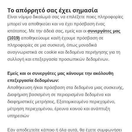
F
I
P
Y
Το απόρρητό σας έχει σημασία
Είναι νόμιμο δικαίωμά σας να επιλέξετε ποιες πληροφορίες
a
n
i
o
μπορεί να αποθηκεύει και να έχει πρόσβαση ένας
ιστότοπος. Με την άδειά σας, εμείς και οι
συνεργάτες μας
c
s
n
u
(1019)
αποθηκεύουμε και/ή έχουμε πρόσβαση σε
πληροφορίες σε μια συσκευή, όπως μοναδικά
e
t
t
T
αναγνωριστικά σε cookie και δεδομένα περιήγησης για τη
b
a
e
u
συλλογή και επεξεργασία προσωπικών δεδομένων.
o
g
r
b
Εμείς και οι συνεργάτες μας κάνουμε την ακόλουθη
επεξεργασία δεδομένων:
o
r
e
e
Αποθήκευση ή/και πρόσβαση στα δεδομένα μιας συσκευής,
ΓΛΥΚΑ ΧΩΡΙΣ ΖΑΧΑΡΗ
Διαφήμιση βασισμένη σε περιορισμένα δεδομένα και
k
a
s
διαφημιστικές μετρήσεις, Εξατομικευμένο περιεχομένο,
μέτρηση περιεχομένου, έρευνα κοινού και ανάπτυξη
m
t
υπηρεσιών
Εάν αποδεχτείτε κάποιο ή όλα αυτά, θα έχετε συμφωνήσει