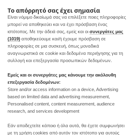
F
I
P
Y
Το απόρρητό σας έχει σημασία
Είναι νόμιμο δικαίωμά σας να επιλέξετε ποιες πληροφορίες
a
n
i
o
μπορεί να αποθηκεύει και να έχει πρόσβαση ένας
ιστότοπος. Με την άδειά σας, εμείς και οι
συνεργάτες μας
c
s
n
u
(1019)
αποθηκεύουμε και/ή έχουμε πρόσβαση σε
πληροφορίες σε μια συσκευή, όπως μοναδικά
e
t
t
T
αναγνωριστικά σε cookie και δεδομένα περιήγησης για τη
b
a
e
u
συλλογή και επεξεργασία προσωπικών δεδομένων.
o
g
r
b
Εμείς και οι συνεργάτες μας κάνουμε την ακόλουθη
επεξεργασία δεδομένων:
o
r
e
e
Store and/or access information on a device, Advertising
ΚΥΡΙΩΣ ΓΕΥΜΑΤΑ
based on limited data and advertising measurement,
k
a
s
Personalised content, content measurement, audience
research, and services development
m
t
Εάν αποδεχτείτε κάποιο ή όλα αυτά, θα έχετε συμφωνήσει
με τη χρήση cookies από αυτόν τον ιστότοπο για αυτούς