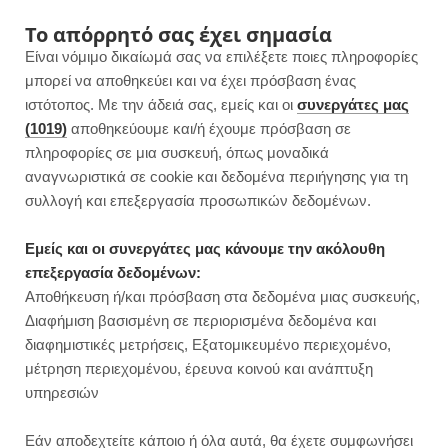
F
I
P
Y
Το απόρρητό σας έχει σημασία
Είναι νόμιμο δικαίωμά σας να επιλέξετε ποιες πληροφορίες
a
n
i
o
μπορεί να αποθηκεύει και να έχει πρόσβαση ένας
ιστότοπος. Με την άδειά σας, εμείς και οι
συνεργάτες μας
c
s
n
u
(1019)
αποθηκεύουμε και/ή έχουμε πρόσβαση σε
πληροφορίες σε μια συσκευή, όπως μοναδικά
e
t
t
T
αναγνωριστικά σε cookie και δεδομένα περιήγησης για τη
b
a
e
u
συλλογή και επεξεργασία προσωπικών δεδομένων.
o
g
r
b
Εμείς και οι συνεργάτες μας κάνουμε την ακόλουθη
επεξεργασία δεδομένων:
o
r
e
e
Αποθήκευση ή/και πρόσβαση στα δεδομένα μιας συσκευής,
ΓΛΥΚΑ ΧΩΡΙΣ ΖΑΧΑΡΗ
Διαφήμιση βασισμένη σε περιορισμένα δεδομένα και
Σορμπέ πορτοκάλι χωρίς ζάχαρη |
k
a
s
διαφημιστικές μετρήσεις, Εξατομικευμένο περιεχομένο,
Με 2 υλικά
μέτρηση περιεχομένου, έρευνα κοινού και ανάπτυξη
m
t
υπηρεσιών
JUMP TO RECIPE
Εάν αποδεχτείτε κάποιο ή όλα αυτά, θα έχετε συμφωνήσει