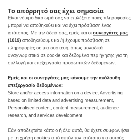
F
I
P
Y
Το απόρρητό σας έχει σημασία
Είναι νόμιμο δικαίωμά σας να επιλέξετε ποιες πληροφορίες
a
n
i
o
μπορεί να αποθηκεύει και να έχει πρόσβαση ένας
ιστότοπος. Με την άδειά σας, εμείς και οι
συνεργάτες μας
c
s
n
u
(1019)
αποθηκεύουμε και/ή έχουμε πρόσβαση σε
πληροφορίες σε μια συσκευή, όπως μοναδικά
e
t
t
T
αναγνωριστικά σε cookie και δεδομένα περιήγησης για τη
b
a
e
u
συλλογή και επεξεργασία προσωπικών δεδομένων.
o
g
r
b
Εμείς και οι συνεργάτες μας κάνουμε την ακόλουθη
επεξεργασία δεδομένων:
o
r
e
e
Store and/or access information on a device, Advertising
ΓΛΥΚΑ ΧΩΡΙΣ ΖΑΧΑΡΗ
based on limited data and advertising measurement,
k
a
s
Personalised content, content measurement, audience
research, and services development
m
t
Εάν αποδεχτείτε κάποιο ή όλα αυτά, θα έχετε συμφωνήσει
με τη χρήση cookies από αυτόν τον ιστότοπο για αυτούς