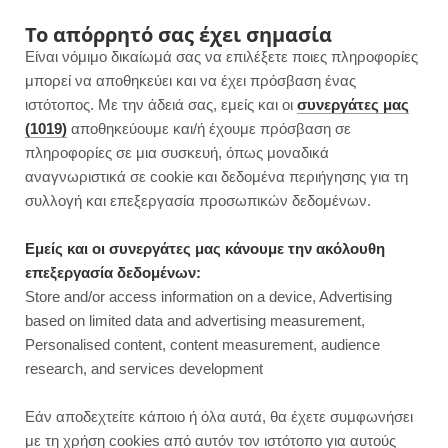
F
I
P
Y
Το απόρρητό σας έχει σημασία
Είναι νόμιμο δικαίωμά σας να επιλέξετε ποιες πληροφορίες
a
n
i
o
μπορεί να αποθηκεύει και να έχει πρόσβαση ένας
ιστότοπος. Με την άδειά σας, εμείς και οι
συνεργάτες μας
c
s
n
u
(1019)
αποθηκεύουμε και/ή έχουμε πρόσβαση σε
πληροφορίες σε μια συσκευή, όπως μοναδικά
e
t
t
T
αναγνωριστικά σε cookie και δεδομένα περιήγησης για τη
b
a
e
u
συλλογή και επεξεργασία προσωπικών δεδομένων.
o
g
r
b
Εμείς και οι συνεργάτες μας κάνουμε την ακόλουθη
επεξεργασία δεδομένων:
o
r
e
e
Store and/or access information on a device, Advertising
ΓΛΥΚΑ ΧΩΡΙΣ ΖΑΧΑΡΗ
based on limited data and advertising measurement,
Ατομικό monkey bread σε 15′ |
k
a
s
Personalised content, content measurement, audience
Στο AIRFRYER
research, and services development
m
t
JUMP TO RECIPE
Εάν αποδεχτείτε κάποιο ή όλα αυτά, θα έχετε συμφωνήσει
με τη χρήση cookies από αυτόν τον ιστότοπο για αυτούς