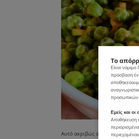
Το απόρρ
Είναι νόμιμο 
πρόσβαση ένας
αποθηκεύουμε
αναγνωριστικ
προσωπικών 
Εμείς και ο
Αποθήκευση ή
περιορισμένα
Αυτό ακριβώς συνέβη και με την
περιεχομένου