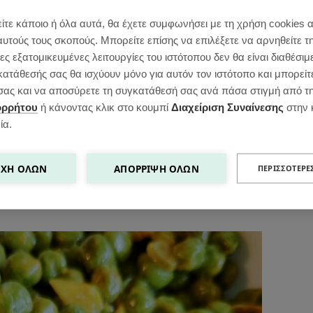
τόν τον καιρό και πεντανόστιμο.
ίτε κάποιο ή όλα αυτά, θα έχετε συμφωνήσει με τη χρήση cookies 
αυτούς τους σκοπούς. Μπορείτε επίσης να επιλέξετε να αρνηθείτε τ
α αρακά;
ς εξατομικευμένες λειτουργίες του ιστότοπου δεν θα είναι διαθέσιμ
κατάθεσής σας θα ισχύουν μόνο για αυτόν τον ιστότοπο και μπορείτ
ειο συνοδευτικό για κάθε γεύμα σας αλλά
ς σας και να αποσύρετε τη συγκατάθεσή σας ανά πάσα στιγμή από τ
ολοκληρωμένο γεύμα αν συνοδευτεί με μια
ορρήτου
ή κάνοντας κλικ στο κουμπί
Διαχείριση Συναίνεσης
στην 
ία.
σιμοποιώ κατεψυγμένο αρακά τον οποίο έβγαλα
ΧΉ ΌΛΩΝ
ΑΠΌΡΡΙΨΗ ΌΛΩΝ
ΠΕΡΙΣΣΌΤΕΡΕ
πριν ξεκινήσω το μαγείρεμα για να μαλακώσει