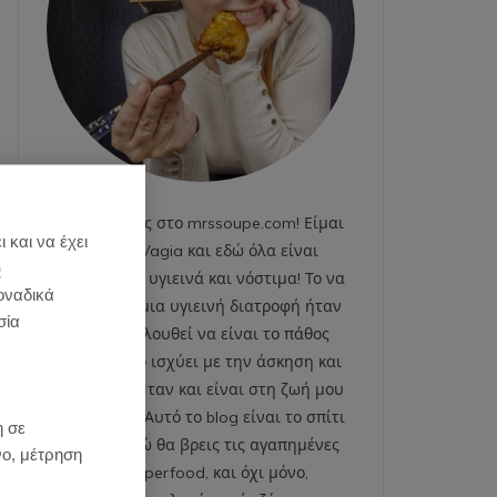
Καλωσήρθες στο mrssoupe.com! Είμαι
 και να έχει
η Emily Vagia και εδώ όλα είναι
)
χαρούμενα, υγιεινά και νόστιμα! Το να
οναδικά
ακολουθώ μια υγιεινή διατροφή ήταν
σία
και εξακολουθεί να είναι το πάθος
μου. Το ίδιο ισχύει με την άσκηση και
το fitness. Ήταν και είναι στη ζωή μου
:
από πάντα. Αυτό το blog είναι το σπίτι
η σε
μου και εδώ θα βρεις τις αγαπημένες
νο, μέτρηση
μου superfood, και όχι μόνο,