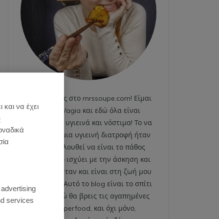
Καλωσήρθες στο mrssoupe.com! Είμαι
 και να έχει
η Emily Vagia και εδώ όλα είναι
)
χαρούμενα, υγιεινά και νόστιμα! Το να
οναδικά
ακολουθώ μια υγιεινή διατροφή ήταν
σία
και εξακολουθεί να είναι το πάθος
μου. Το ίδιο ισχύει με την άσκηση και
το fitness. Ήταν και είναι στη ζωή μου
:
από πάντα. Αυτό το blog είναι το σπίτι
 advertising
μου και εδώ θα βρεις τις αγαπημένες
d services
μου superfood, και όχι μόνο,