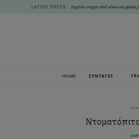
LATEST POSTS:
Ζαμπόν vegan από κόκκινες φακές |
HOME
ΣΥΝΤΑΓΕΣ
ΓΡ
ΚΥΡ
Ντοματόπιτα
JUMP