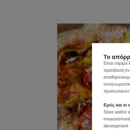
Το απόρρ
Είναι νόμιμο 
πρόσβαση ένας
αποθηκεύουμε
αναγνωριστικ
προσωπικών 
Εμείς και ο
Store and/or 
measurement, 
development