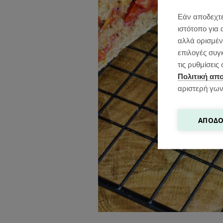
Εάν αποδεχτε
ιστότοπο για 
αλλά ορισμένε
επιλογές συγ
τις ρυθμίσει
Πολιτική απ
αριστερή γων
ΑΠΟΔΟ