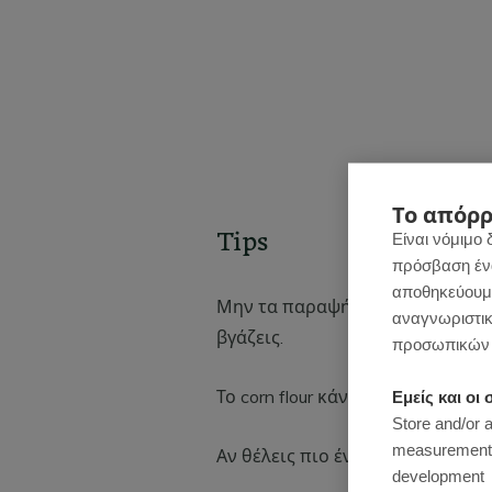
Το απόρρ
Tips
Είναι νόμιμο 
πρόσβαση ένας
αποθηκεύουμε
Μην τα παραψήσεις. Πρέπει να φ
αναγνωριστικ
βγάζεις.
προσωπικών 
Το corn flour κάνει τη διαφορά γ
Εμείς και ο
Store and/or 
measurement, 
Αν θέλεις πιο έντονη γεύση λεμ
development