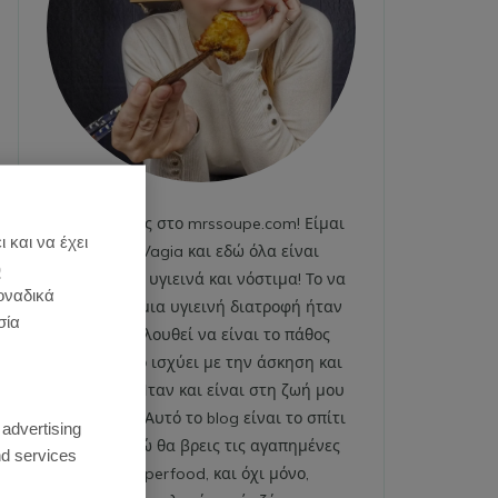
Καλωσήρθες στο mrssoupe.com! Είμαι
 και να έχει
η Emily Vagia και εδώ όλα είναι
)
χαρούμενα, υγιεινά και νόστιμα! Το να
οναδικά
ακολουθώ μια υγιεινή διατροφή ήταν
σία
και εξακολουθεί να είναι το πάθος
μου. Το ίδιο ισχύει με την άσκηση και
το fitness. Ήταν και είναι στη ζωή μου
:
από πάντα. Αυτό το blog είναι το σπίτι
 advertising
μου και εδώ θα βρεις τις αγαπημένες
d services
μου superfood, και όχι μόνο,