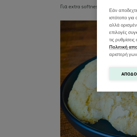
Για extra softness πρόσθεσε 1 κ.γ.
Εάν αποδεχτε
ιστότοπο για 
αλλά ορισμένε
επιλογές συγ
τις ρυθμίσει
Πολιτική απ
αριστερή γων
ΑΠΟΔΟ