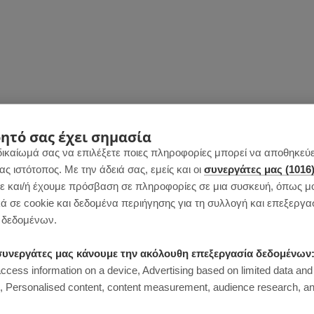
ητό σας έχει σημασία
δικαίωμά σας να επιλέξετε ποιες πληροφορίες μπορεί να αποθηκεύει
 ιστότοπος. Με την άδειά σας, εμείς και οι
συνεργάτες μας (1016
 και/ή έχουμε πρόσβαση σε πληροφορίες σε μια συσκευή, όπως μ
αίνονται λίγο άψητα στο κέντρο όταν τα
ά σε cookie και δεδομένα περιήγησης για τη συλλογή και επεξεργα
δεδομένων.
ια μαλακή υφή.
ι συνεργάτες μας κάνουμε την ακόλουθη επεξεργασία δεδομένων
access information on a device, Advertising based on limited data and
Personalised content, content measurement, audience research, an
ονιού, πρόσθεσε 1 κγ επιπλέον ξύσμα.