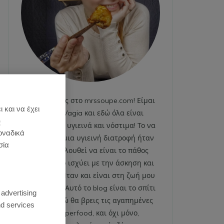
Καλωσήρθες στο mrssoupe.com! Είμαι
 και να έχει
η Emily Vagia και εδώ όλα είναι
)
χαρούμενα, υγιεινά και νόστιμα! Το να
οναδικά
ακολουθώ μια υγιεινή διατροφή ήταν
σία
και εξακολουθεί να είναι το πάθος
μου. Το ίδιο ισχύει με την άσκηση και
το fitness. Ήταν και είναι στη ζωή μου
:
από πάντα. Αυτό το blog είναι το σπίτι
 advertising
μου και εδώ θα βρεις τις αγαπημένες
d services
μου superfood, και όχι μόνο,