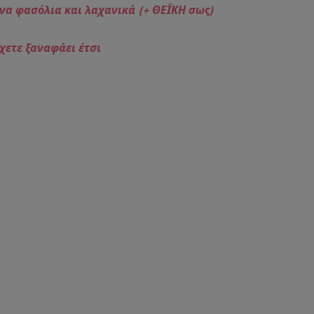
ινα φασόλια και λαχανικά (+ ΘΕΪΚΗ σως)
χετε ξαναφάει έτσι