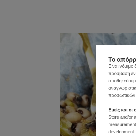
Το απόρρ
Είναι νόμιμο 
πρόσβαση ένας
αποθηκεύουμε
αναγνωριστικ
προσωπικών 
Εμείς και ο
Store and/or 
measurement, 
development