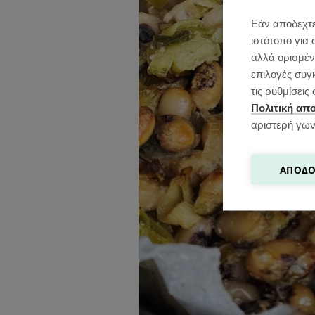
Εάν αποδεχτε
ιστότοπο για 
αλλά ορισμένε
επιλογές συγ
τις ρυθμίσει
Πολιτική απ
αριστερή γων
ΑΠΟΔΟ