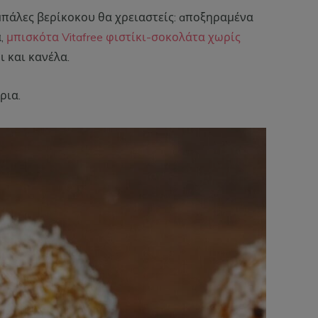
ς μπάλες βερίκοκου θα χρειαστείς: aποξηραμένα
α,
μπισκότα Vitafree φιστίκι-σοκολάτα χωρίς
ι και κανέλα.
ρια.