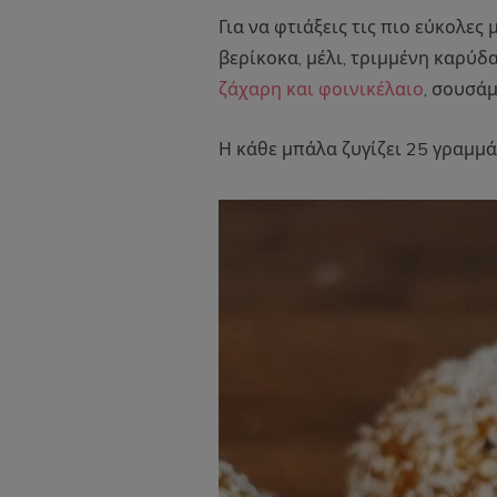
Για να φτιάξεις τις πιο εύκολε
βερίκοκα, μέλι, τριμμένη καρύδ
ζάχαρη και φοινικέλαιο
, σουσάμ
Η κάθε μπάλα ζυγίζει 25 γραμμά