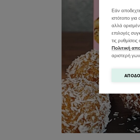
Εάν αποδεχτε
ιστότοπο για 
αλλά ορισμένε
επιλογές συγ
τις ρυθμίσει
Πολιτική απ
αριστερή γων
ΑΠΟΔΟ