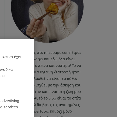
Καλωσήρθες στο mrssoupe.com! Είμαι
 και να έχει
η Emily Vagia και εδώ όλα είναι
)
χαρούμενα, υγιεινά και νόστιμα! Το να
οναδικά
ακολουθώ μια υγιεινή διατροφή ήταν
σία
και εξακολουθεί να είναι το πάθος
μου. Το ίδιο ισχύει με την άσκηση και
το fitness. Ήταν και είναι στη ζωή μου
:
από πάντα. Αυτό το blog είναι το σπίτι
 advertising
μου και εδώ θα βρεις τις αγαπημένες
d services
μου superfood, και όχι μόνο,