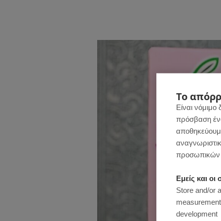
Το απόρρ
Είναι νόμιμο 
πρόσβαση ένας
αποθηκεύουμε
αναγνωριστικ
προσωπικών 
Εμείς και ο
Store and/or 
measurement, 
development