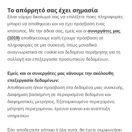
F
I
P
Y
Το απόρρητό σας έχει σημασία
Είναι νόμιμο δικαίωμά σας να επιλέξετε ποιες πληροφορίες
a
n
i
o
μπορεί να αποθηκεύει και να έχει πρόσβαση ένας
ιστότοπος. Με την άδειά σας, εμείς και οι
συνεργάτες μας
c
s
n
u
(1019)
αποθηκεύουμε και/ή έχουμε πρόσβαση σε
πληροφορίες σε μια συσκευή, όπως μοναδικά
e
t
t
T
αναγνωριστικά σε cookie και δεδομένα περιήγησης για τη
b
a
e
u
συλλογή και επεξεργασία προσωπικών δεδομένων.
o
g
r
b
Εμείς και οι συνεργάτες μας κάνουμε την ακόλουθη
επεξεργασία δεδομένων:
o
r
e
e
Αποθήκευση ή/και πρόσβαση στα δεδομένα μιας συσκευής,
ΑΡΘΡΑ
Διαφήμιση βασισμένη σε περιορισμένα δεδομένα και
Τι τρώω σε μια μέρα | Ρεαλιστική
k
a
s
διαφημιστικές μετρήσεις, Εξατομικευμένο περιεχομένο,
version
μέτρηση περιεχομένου, έρευνα κοινού και ανάπτυξη
m
t
υπηρεσιών
Εάν αποδεχτείτε κάποιο ή όλα αυτά, θα έχετε συμφωνήσει