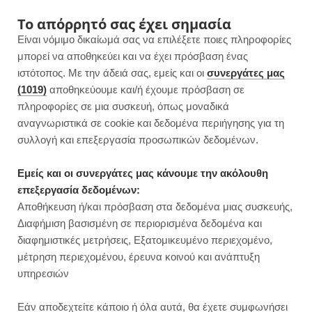
F
I
P
Y
Το απόρρητό σας έχει σημασία
Είναι νόμιμο δικαίωμά σας να επιλέξετε ποιες πληροφορίες
a
n
i
o
μπορεί να αποθηκεύει και να έχει πρόσβαση ένας
ιστότοπος. Με την άδειά σας, εμείς και οι
συνεργάτες μας
c
s
n
u
(1019)
αποθηκεύουμε και/ή έχουμε πρόσβαση σε
πληροφορίες σε μια συσκευή, όπως μοναδικά
e
t
t
T
αναγνωριστικά σε cookie και δεδομένα περιήγησης για τη
b
a
e
u
συλλογή και επεξεργασία προσωπικών δεδομένων.
o
g
r
b
Εμείς και οι συνεργάτες μας κάνουμε την ακόλουθη
επεξεργασία δεδομένων:
o
r
e
e
Αποθήκευση ή/και πρόσβαση στα δεδομένα μιας συσκευής,
ΓΛΥΚΑ ΧΩΡΙΣ ΖΑΧΑΡΗ
Διαφήμιση βασισμένη σε περιορισμένα δεδομένα και
Πρωτεϊνούχος Κορμός με 4 υλικά |
k
a
s
διαφημιστικές μετρήσεις, Εξατομικευμένο περιεχομένο,
Νηστίσιμος
μέτρηση περιεχομένου, έρευνα κοινού και ανάπτυξη
m
t
υπηρεσιών
JUMP TO RECIPE
Εάν αποδεχτείτε κάποιο ή όλα αυτά, θα έχετε συμφωνήσει