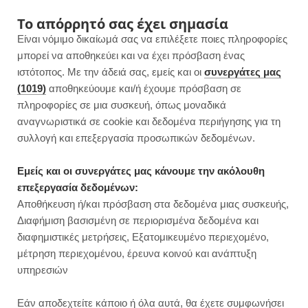
F
I
P
Y
Το απόρρητό σας έχει σημασία
Είναι νόμιμο δικαίωμά σας να επιλέξετε ποιες πληροφορίες
a
n
i
o
μπορεί να αποθηκεύει και να έχει πρόσβαση ένας
ιστότοπος. Με την άδειά σας, εμείς και οι
συνεργάτες μας
c
s
n
u
(1019)
αποθηκεύουμε και/ή έχουμε πρόσβαση σε
πληροφορίες σε μια συσκευή, όπως μοναδικά
e
t
t
T
αναγνωριστικά σε cookie και δεδομένα περιήγησης για τη
b
a
e
u
συλλογή και επεξεργασία προσωπικών δεδομένων.
o
g
r
b
Εμείς και οι συνεργάτες μας κάνουμε την ακόλουθη
επεξεργασία δεδομένων:
o
r
e
e
Αποθήκευση ή/και πρόσβαση στα δεδομένα μιας συσκευής,
ΓΛΥΚΑ ΧΩΡΙΣ ΖΑΧΑΡΗ
Διαφήμιση βασισμένη σε περιορισμένα δεδομένα και
k
a
s
διαφημιστικές μετρήσεις, Εξατομικευμένο περιεχομένο,
μέτρηση περιεχομένου, έρευνα κοινού και ανάπτυξη
m
t
υπηρεσιών
Εάν αποδεχτείτε κάποιο ή όλα αυτά, θα έχετε συμφωνήσει