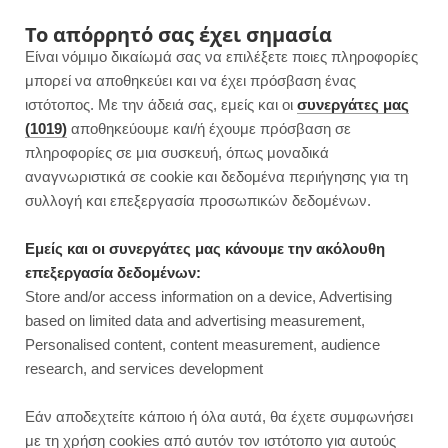
F
I
P
Y
Το απόρρητό σας έχει σημασία
Είναι νόμιμο δικαίωμά σας να επιλέξετε ποιες πληροφορίες
a
n
i
o
μπορεί να αποθηκεύει και να έχει πρόσβαση ένας
ιστότοπος. Με την άδειά σας, εμείς και οι
συνεργάτες μας
c
s
n
u
(1019)
αποθηκεύουμε και/ή έχουμε πρόσβαση σε
πληροφορίες σε μια συσκευή, όπως μοναδικά
e
t
t
T
αναγνωριστικά σε cookie και δεδομένα περιήγησης για τη
b
a
e
u
συλλογή και επεξεργασία προσωπικών δεδομένων.
o
g
r
b
Εμείς και οι συνεργάτες μας κάνουμε την ακόλουθη
επεξεργασία δεδομένων:
o
r
e
e
Store and/or access information on a device, Advertising
ΓΛΥΚΑ ΧΩΡΙΣ ΖΑΧΑΡΗ
based on limited data and advertising measurement,
Σοκολατόπιτα χωρίς ζάχαρη | Με 2
k
a
s
Personalised content, content measurement, audience
υλικά
research, and services development
m
t
JUMP TO RECIPE
Εάν αποδεχτείτε κάποιο ή όλα αυτά, θα έχετε συμφωνήσει
με τη χρήση cookies από αυτόν τον ιστότοπο για αυτούς