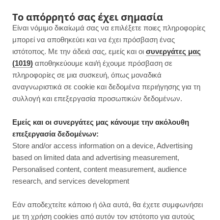
F
I
P
Y
Το απόρρητό σας έχει σημασία
Είναι νόμιμο δικαίωμά σας να επιλέξετε ποιες πληροφορίες
a
n
i
o
μπορεί να αποθηκεύει και να έχει πρόσβαση ένας
ιστότοπος. Με την άδειά σας, εμείς και οι
συνεργάτες μας
c
s
n
u
(1019)
αποθηκεύουμε και/ή έχουμε πρόσβαση σε
πληροφορίες σε μια συσκευή, όπως μοναδικά
e
t
t
T
αναγνωριστικά σε cookie και δεδομένα περιήγησης για τη
b
a
e
u
συλλογή και επεξεργασία προσωπικών δεδομένων.
o
g
r
b
Εμείς και οι συνεργάτες μας κάνουμε την ακόλουθη
επεξεργασία δεδομένων:
o
r
e
e
Store and/or access information on a device, Advertising
ΓΛΥΚΑ ΧΩΡΙΣ ΖΑΧΑΡΗ
based on limited data and advertising measurement,
Σταφιδόψωμο ολικής άλεσης με
k
a
s
Personalised content, content measurement, audience
σοκολάτα | Χωρίς ζάχαρη
research, and services development
m
t
JUMP TO RECIPE
Εάν αποδεχτείτε κάποιο ή όλα αυτά, θα έχετε συμφωνήσει
με τη χρήση cookies από αυτόν τον ιστότοπο για αυτούς