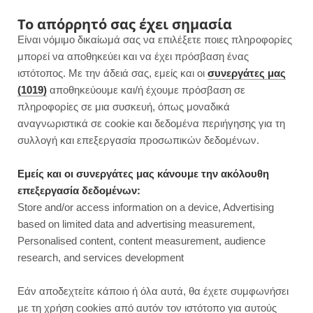
F
I
P
Y
Το απόρρητό σας έχει σημασία
Είναι νόμιμο δικαίωμά σας να επιλέξετε ποιες πληροφορίες
a
n
i
o
μπορεί να αποθηκεύει και να έχει πρόσβαση ένας
ιστότοπος. Με την άδειά σας, εμείς και οι
συνεργάτες μας
c
s
n
u
(1019)
αποθηκεύουμε και/ή έχουμε πρόσβαση σε
πληροφορίες σε μια συσκευή, όπως μοναδικά
e
t
t
T
αναγνωριστικά σε cookie και δεδομένα περιήγησης για τη
b
a
e
u
συλλογή και επεξεργασία προσωπικών δεδομένων.
o
g
r
b
Εμείς και οι συνεργάτες μας κάνουμε την ακόλουθη
επεξεργασία δεδομένων:
o
r
e
e
Store and/or access information on a device, Advertising
ΠΡΩΙΝΟ
based on limited data and advertising measurement,
Ψωμί με μπαχαρικά | Χωρίς
k
a
s
Personalised content, content measurement, audience
ζύμωμα
research, and services development
m
t
JUMP TO RECIPE
Εάν αποδεχτείτε κάποιο ή όλα αυτά, θα έχετε συμφωνήσει
με τη χρήση cookies από αυτόν τον ιστότοπο για αυτούς