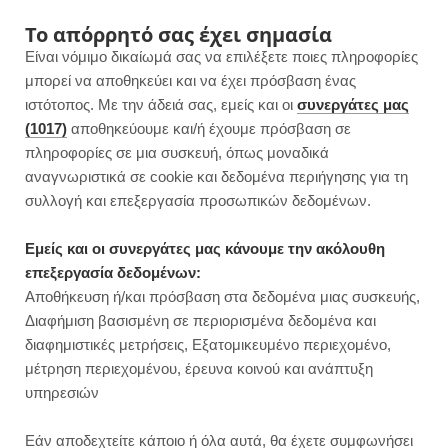
F
I
P
Y
Το απόρρητό σας έχει σημασία
Είναι νόμιμο δικαίωμά σας να επιλέξετε ποιες πληροφορίες
a
n
i
o
μπορεί να αποθηκεύει και να έχει πρόσβαση ένας
ιστότοπος. Με την άδειά σας, εμείς και οι
συνεργάτες μας
c
s
n
u
(1017)
αποθηκεύουμε και/ή έχουμε πρόσβαση σε
πληροφορίες σε μια συσκευή, όπως μοναδικά
e
t
t
T
αναγνωριστικά σε cookie και δεδομένα περιήγησης για τη
b
a
e
u
συλλογή και επεξεργασία προσωπικών δεδομένων.
o
g
r
b
Εμείς και οι συνεργάτες μας κάνουμε την ακόλουθη
επεξεργασία δεδομένων:
o
r
e
e
Αποθήκευση ή/και πρόσβαση στα δεδομένα μιας συσκευής,
ΒΡΑΔΙΝΟ
Διαφήμιση βασισμένη σε περιορισμένα δεδομένα και
Μπουκίτσες κουνουπιδιού με
k
a
s
διαφημιστικές μετρήσεις, Εξατομικευμένο περιεχομένο,
πορτοκάλι στον φούρνο
μέτρηση περιεχομένου, έρευνα κοινού και ανάπτυξη
m
t
υπηρεσιών
JUMP TO RECIPE
Εάν αποδεχτείτε κάποιο ή όλα αυτά, θα έχετε συμφωνήσει