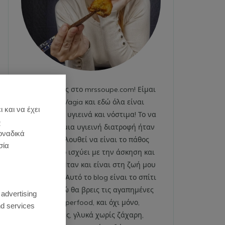
Καλωσήρθες στο mrssoupe.com! Είμαι
η Emily Vagia και εδώ όλα είναι
 και να έχει
χαρούμενα, υγιεινά και νόστιμα! Το να
)
ακολουθώ μια υγιεινή διατροφή ήταν
οναδικά
και εξακολουθεί να είναι το πάθος
σία
μου. Το ίδιο ισχύει με την άσκηση και
το fitness. Ήταν και είναι στη ζωή μου
από πάντα. Αυτό το blog είναι το σπίτι
:
μου και εδώ θα βρεις τις αγαπημένες
 advertising
μου superfood, και όχι μόνο,
d services
συνταγές, γλυκά χωρίς ζάχαρη,