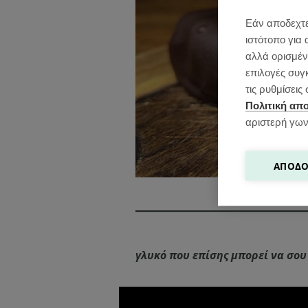
Εάν αποδεχτε
ιστότοπο για 
αλλά ορισμένε
επιλογές συγ
τις ρυθμίσει
Πολιτική απ
αριστερή γων
ΑΠΟΔΟ
γλυκό που επίσης μπορεί να σου