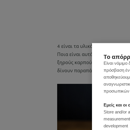
4 είναι τα υλικά που θα χρειαστ
Ποια είναι αυτά; Μπισκότα χωρί
Το απόρρ
ξηρούς καρπούς της επιλογής σο
Είναι νόμιμο 
πρόσβαση ένας
δίνουν παραπάνω θρεπτική αξία
αποθηκεύουμε
αναγνωριστικ
προσωπικών 
Εμείς και ο
Store and/or 
measurement, 
development