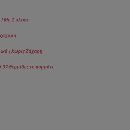
| Με 2 υλικά
 ζάχαρη
ικά | Χωρίς Ζάχαρη
| 97 θερμίδες το κομμάτι