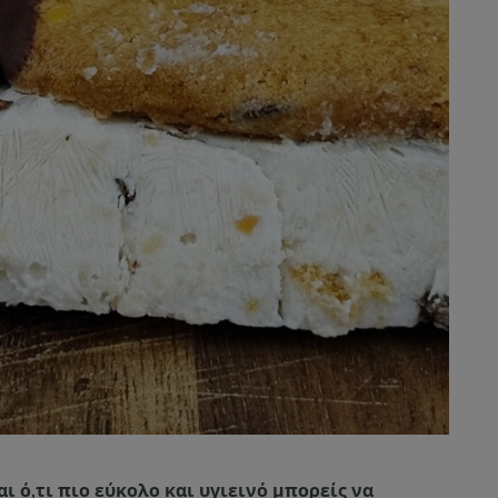
ι ό,τι πιο εύκολο και υγιεινό μπορείς να