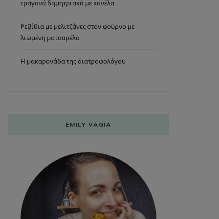
τραγανά δημητριακά με κανέλα
Ρεβίθια με μελιτζάνες στον φούρνο με
λιωμένη μοτσαρέλα
Η μακαρονάδα της διατροφολόγου
EMILY VAGIA