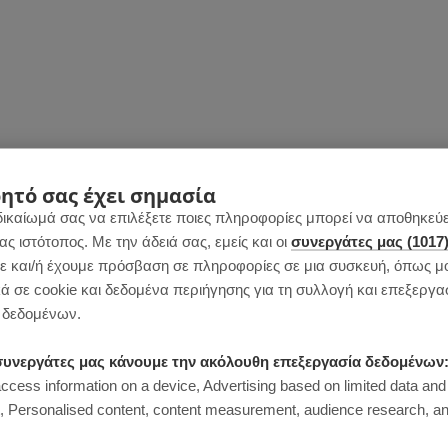
είς για να ετοιμάσεις αυτό το παγωτό σάντουιτς.
ς ζάχαρη, γιαούρτι, κουβερτούρα στέβια,
ητό σας έχει σημασία
υ. Οι ξηροί καρποί δεν είναι απαραίτητοι αλλά
δικαίωμά σας να επιλέξετε ποιες πληροφορίες μπορεί να αποθηκεύει
 ιστότοπος. Με την άδειά σας, εμείς και οι
συνεργάτες μας (1017
 και γεύση στο παγωτό σάντουιτς.
 και/ή έχουμε πρόσβαση σε πληροφορίες σε μια συσκευή, όπως μ
ά σε cookie και δεδομένα περιήγησης για τη συλλογή και επεξεργα
δεδομένων.
ι συνεργάτες μας κάνουμε την ακόλουθη επεξεργασία δεδομένων
access information on a device, Advertising based on limited data and
Personalised content, content measurement, audience research, an