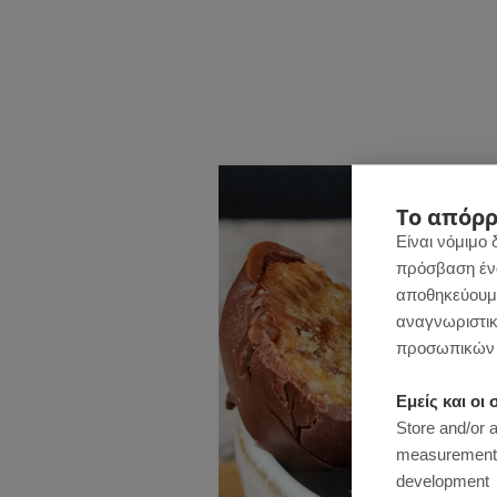
Το απόρρ
Είναι νόμιμο 
πρόσβαση ένας
αποθηκεύουμε
αναγνωριστικ
προσωπικών 
Εμείς και ο
Store and/or 
measurement, 
development