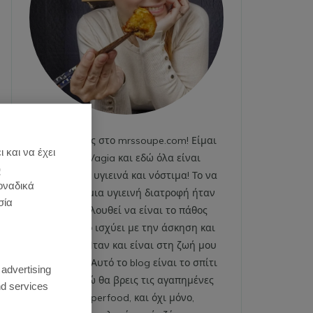
Καλωσήρθες στο mrssoupe.com! Είμαι
 και να έχει
η Emily Vagia και εδώ όλα είναι
)
χαρούμενα, υγιεινά και νόστιμα! Το να
οναδικά
ακολουθώ μια υγιεινή διατροφή ήταν
σία
και εξακολουθεί να είναι το πάθος
μου. Το ίδιο ισχύει με την άσκηση και
το fitness. Ήταν και είναι στη ζωή μου
:
από πάντα. Αυτό το blog είναι το σπίτι
 advertising
μου και εδώ θα βρεις τις αγαπημένες
d services
μου superfood, και όχι μόνο,