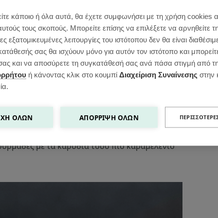
ίτε κάποιο ή όλα αυτά, θα έχετε συμφωνήσει με τη χρήση cookies 
αυτούς τους σκοπούς. Μπορείτε επίσης να επιλέξετε να αρνηθείτε τ
ς εξατομικευμένες λειτουργίες του ιστότοπου δεν θα είναι διαθέσιμ
κατάθεσής σας θα ισχύουν μόνο για αυτόν τον ιστότοπο και μπορείτ
ς σας και να αποσύρετε τη συγκατάθεσή σας ανά πάσα στιγμή από τ
ορρήτου
ή κάνοντας κλικ στο κουμπί
Διαχείριση Συναίνεσης
στην 
ία.
δες μπορείτε να χρησιμοποιήσετε
ΧΉ ΌΛΩΝ
ΑΠΌΡΡΙΨΗ ΌΛΩΝ
ΠΕΡΙΣΣΌΤΕΡΕ
ταφίδες.
ουρμάδες με τα καρύδια τόσο πιο καραμελένιο