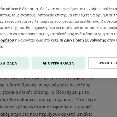
ίτε κάποιο ή όλα αυτά, θα έχετε συμφωνήσει με τη χρήση cookies 
αυτούς τους σκοπούς. Μπορείτε επίσης να επιλέξετε να αρνηθείτε τ
ς εξατομικευμένες λειτουργίες του ιστότοπου δεν θα είναι διαθέσιμ
κατάθεσής σας θα ισχύουν μόνο για αυτόν τον ιστότοπο και μπορείτ
ς σας και να αποσύρετε τη συγκατάθεσή σας ανά πάσα στιγμή από τ
εν χρειάζεται να είναι κανείς διατροφολόγος με
ορρήτου
ή κάνοντας κλικ στο κουμπί
Διαχείριση Συναίνεσης
στην 
αλό στον οργανισμό του. Οι πληροφορίες που
ία.
σες πολλές και από παντού που πλέον
υρίως γεύμα μας πρέπει να περιέχει
ΧΉ ΌΛΩΝ
ΑΠΌΡΡΙΨΗ ΌΛΩΝ
 και φυτικές ίνες.
ΠΕΡΙΣΣΌΤΕΡΕ
ς συνταγές φροντίζω τις περισσότερες φορές να
ας “υδατάνθρακες” αναφερόμαστε σε καλούς
ητριακά ολικής άλεσης. Το ίδιο ισχύει με τα
ούς υδατάνθρακες που χρειαζόμαστε. Όταν λέμε
ο στο κρέας αλλά και στα φασόλια, τις φακές,
ς ακόμα τροφές που περιέχουν αρκετά μεγάλες