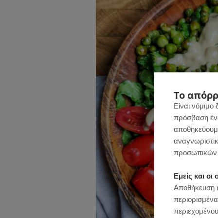
Το απόρρ
Είναι νόμιμο 
πρόσβαση ένας
αποθηκεύουμε
αναγνωριστικ
προσωπικών 
Εμείς και ο
Αποθήκευση ή
περιορισμένα
περιεχομένου