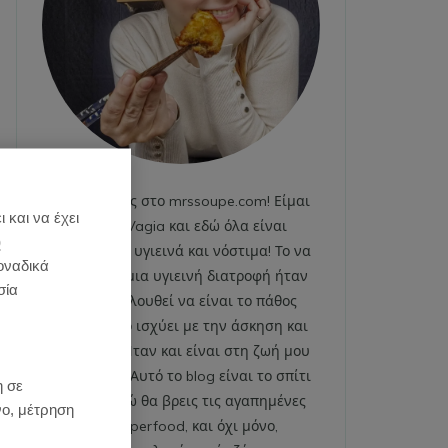
Καλωσήρθες στο mrssoupe.com! Είμαι
 και να έχει
η Emily Vagia και εδώ όλα είναι
)
χαρούμενα, υγιεινά και νόστιμα! Το να
οναδικά
ακολουθώ μια υγιεινή διατροφή ήταν
σία
και εξακολουθεί να είναι το πάθος
μου. Το ίδιο ισχύει με την άσκηση και
το fitness. Ήταν και είναι στη ζωή μου
:
από πάντα. Αυτό το blog είναι το σπίτι
η σε
μου και εδώ θα βρεις τις αγαπημένες
νο, μέτρηση
μου superfood, και όχι μόνο,