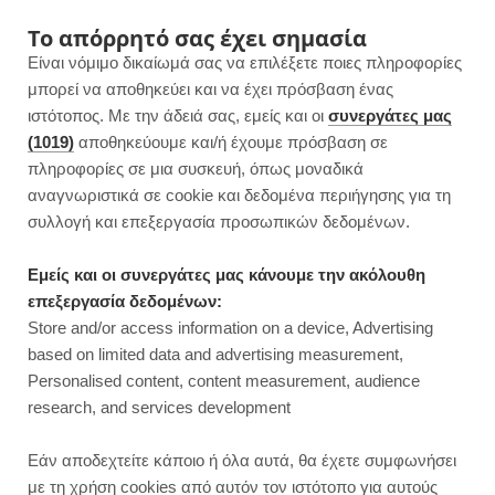
F
I
P
Y
Το απόρρητό σας έχει σημασία
Είναι νόμιμο δικαίωμά σας να επιλέξετε ποιες πληροφορίες
a
n
i
o
μπορεί να αποθηκεύει και να έχει πρόσβαση ένας
ιστότοπος. Με την άδειά σας, εμείς και οι
συνεργάτες μας
c
s
n
u
(1019)
αποθηκεύουμε και/ή έχουμε πρόσβαση σε
πληροφορίες σε μια συσκευή, όπως μοναδικά
e
t
t
T
αναγνωριστικά σε cookie και δεδομένα περιήγησης για τη
b
a
e
u
συλλογή και επεξεργασία προσωπικών δεδομένων.
o
g
r
b
Εμείς και οι συνεργάτες μας κάνουμε την ακόλουθη
επεξεργασία δεδομένων:
o
r
e
e
Store and/or access information on a device, Advertising
ΓΛΥΚΑ ΧΩΡΙΣ ΖΑΧΑΡΗ
based on limited data and advertising measurement,
Vegan ζαχαρούχο γάλα | Χωρίς
k
a
s
Personalised content, content measurement, audience
ζάχαρη
research, and services development
m
t
JUMP TO RECIPE
Εάν αποδεχτείτε κάποιο ή όλα αυτά, θα έχετε συμφωνήσει
με τη χρήση cookies από αυτόν τον ιστότοπο για αυτούς