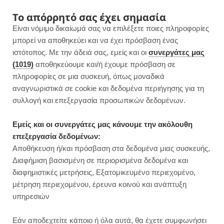
F
I
P
Y
Το απόρρητό σας έχει σημασία
Είναι νόμιμο δικαίωμά σας να επιλέξετε ποιες πληροφορίες
a
n
i
o
μπορεί να αποθηκεύει και να έχει πρόσβαση ένας
ιστότοπος. Με την άδειά σας, εμείς και οι
συνεργάτες μας
c
s
n
u
(1019)
αποθηκεύουμε και/ή έχουμε πρόσβαση σε
πληροφορίες σε μια συσκευή, όπως μοναδικά
e
t
t
T
αναγνωριστικά σε cookie και δεδομένα περιήγησης για τη
b
a
e
u
συλλογή και επεξεργασία προσωπικών δεδομένων.
o
g
r
b
Εμείς και οι συνεργάτες μας κάνουμε την ακόλουθη
επεξεργασία δεδομένων:
o
r
e
e
Αποθήκευση ή/και πρόσβαση στα δεδομένα μιας συσκευής,
TIPS ΔΙΑΤΡΟΦΗΣ
Διαφήμιση βασισμένη σε περιορισμένα δεδομένα και
k
a
s
διαφημιστικές μετρήσεις, Εξατομικευμένο περιεχομένο,
μέτρηση περιεχομένου, έρευνα κοινού και ανάπτυξη
m
t
υπηρεσιών
Εάν αποδεχτείτε κάποιο ή όλα αυτά, θα έχετε συμφωνήσει