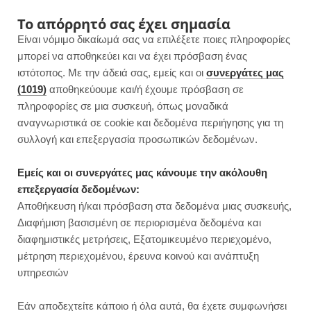
F
I
P
Y
Το απόρρητό σας έχει σημασία
Είναι νόμιμο δικαίωμά σας να επιλέξετε ποιες πληροφορίες
a
n
i
o
μπορεί να αποθηκεύει και να έχει πρόσβαση ένας
ιστότοπος. Με την άδειά σας, εμείς και οι
συνεργάτες μας
c
s
n
u
(1019)
αποθηκεύουμε και/ή έχουμε πρόσβαση σε
πληροφορίες σε μια συσκευή, όπως μοναδικά
e
t
t
T
αναγνωριστικά σε cookie και δεδομένα περιήγησης για τη
b
a
e
u
συλλογή και επεξεργασία προσωπικών δεδομένων.
ROWSI
o
g
r
b
Εμείς και οι συνεργάτες μας κάνουμε την ακόλουθη
TAG
επεξεργασία δεδομένων:
ΝΗΣΤΊΣΙΜΗ ΠΊΤΣΑ
o
r
e
e
Αποθήκευση ή/και πρόσβαση στα δεδομένα μιας συσκευής,
Διαφήμιση βασισμένη σε περιορισμένα δεδομένα και
k
a
s
διαφημιστικές μετρήσεις, Εξατομικευμένο περιεχομένο,
μέτρηση περιεχομένου, έρευνα κοινού και ανάπτυξη
m
t
υπηρεσιών
ΚΥΡΙΩΣ ΓΕΥΜΑΤΑ
Εάν αποδεχτείτε κάποιο ή όλα αυτά, θα έχετε συμφωνήσει