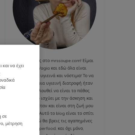
Καλωσήρθες στο mrssoupe.com! Είμαι
 και να έχει
η Emily Vagia και εδώ όλα είναι
)
χαρούμενα, υγιεινά και νόστιμα! Το να
οναδικά
ακολουθώ μια υγιεινή διατροφή ήταν
σία
και εξακολουθεί να είναι το πάθος
μου. Το ίδιο ισχύει με την άσκηση και
το fitness. Ήταν και είναι στη ζωή μου
:
από πάντα. Αυτό το blog είναι το σπίτι
η σε
μου και εδώ θα βρεις τις αγαπημένες
νο, μέτρηση
μου superfood, και όχι μόνο,