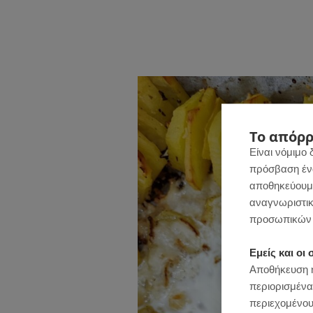
Το απόρρ
Είναι νόμιμο 
πρόσβαση ένας
αποθηκεύουμε
αναγνωριστικ
προσωπικών 
Εμείς και ο
Αποθήκευση ή
περιορισμένα
περιεχομένου