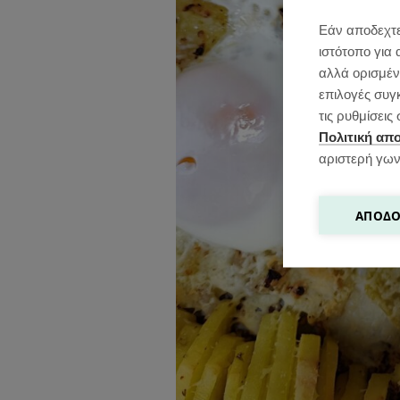
Εάν αποδεχτε
ιστότοπο για 
αλλά ορισμένε
επιλογές συγ
τις ρυθμίσει
Πολιτική απ
αριστερή γων
ΑΠΟΔΟ