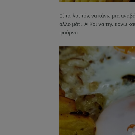
Eίπα, λοιπόν, να κάνω μια αναβά
άλλο μάτι. Α! Και να την κάνω κ
φούρνο.