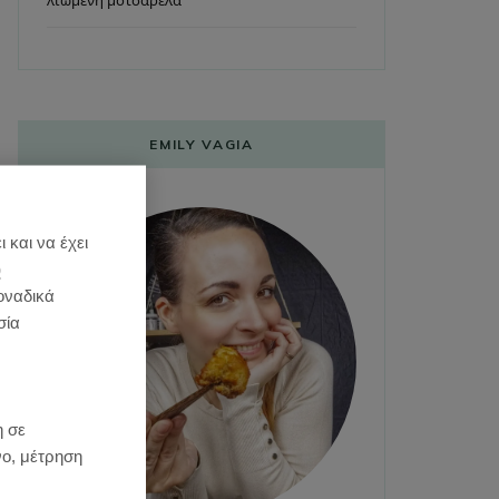
λιωμένη μοτσαρέλα
EMILY VAGIA
 και να έχει
)
οναδικά
σία
:
η σε
νο, μέτρηση