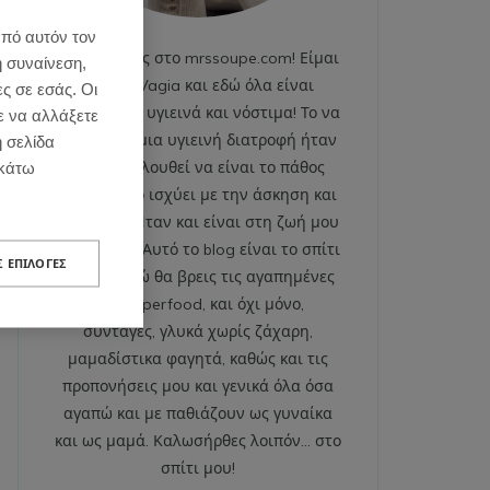
από αυτόν τον
Καλωσήρθες στο mrssoupe.com! Είμαι
η συναίνεση,
η Emily Vagia και εδώ όλα είναι
ες σε εσάς. Οι
χαρούμενα, υγιεινά και νόστιμα! Το να
ε να αλλάξετε
ακολουθώ μια υγιεινή διατροφή ήταν
η σελίδα
και εξακολουθεί να είναι το πάθος
κάτω
μου. Το ίδιο ισχύει με την άσκηση και
το fitness. Ήταν και είναι στη ζωή μου
από πάντα. Αυτό το blog είναι το σπίτι
Σ ΕΠΙΛΟΓΈΣ
μου και εδώ θα βρεις τις αγαπημένες
μου superfood, και όχι μόνο,
συνταγές, γλυκά χωρίς ζάχαρη,
μαμαδίστικα φαγητά, καθώς και τις
προπονήσεις μου και γενικά όλα όσα
αγαπώ και με παθιάζουν ως γυναίκα
και ως μαμά. Καλωσήρθες λοιπόν… στο
σπίτι μου!