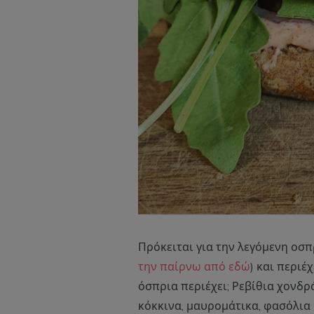
Πρόκειται για την λεγόμενη οσ
την παίρνω από εδώ
) και περιέ
όσπρια περιέχει; Ρεβίθια χονδρά
κόκκινα, μαυρομάτικα, φασόλια