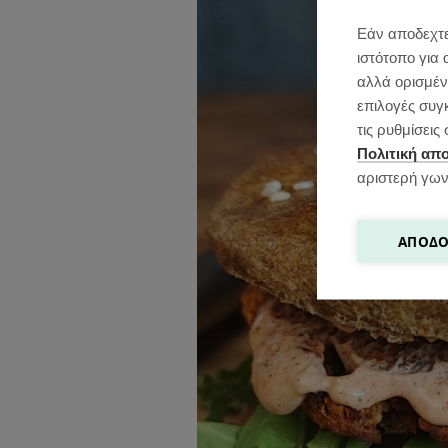
Εάν αποδεχτε
ιστότοπο για 
αλλά ορισμένε
επιλογές συγ
τις ρυθμίσει
Πολιτική απ
αριστερή γων
ΑΠΟΔΟ