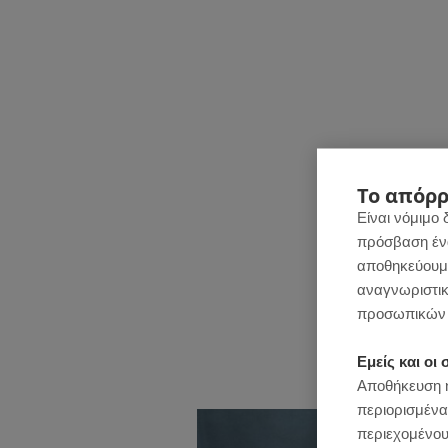
Το απόρρ
Είναι νόμιμο 
πρόσβαση ένας
αποθηκεύουμε
αναγνωριστικ
προσωπικών 
Εμείς και ο
Αποθήκευση ή
περιορισμένα
περιεχομένου