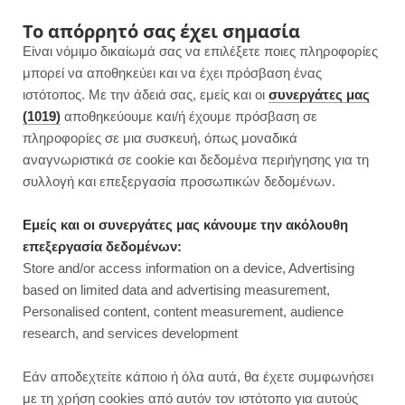
F
I
P
Y
Το απόρρητό σας έχει σημασία
Είναι νόμιμο δικαίωμά σας να επιλέξετε ποιες πληροφορίες
a
n
i
o
μπορεί να αποθηκεύει και να έχει πρόσβαση ένας
ιστότοπος. Με την άδειά σας, εμείς και οι
συνεργάτες μας
c
s
n
u
(1019)
αποθηκεύουμε και/ή έχουμε πρόσβαση σε
πληροφορίες σε μια συσκευή, όπως μοναδικά
e
t
t
T
αναγνωριστικά σε cookie και δεδομένα περιήγησης για τη
b
a
e
u
συλλογή και επεξεργασία προσωπικών δεδομένων.
o
g
r
b
Εμείς και οι συνεργάτες μας κάνουμε την ακόλουθη
επεξεργασία δεδομένων:
o
r
e
e
Store and/or access information on a device, Advertising
ΓΛΥΚΑ ΧΩΡΙΣ ΖΑΧΑΡΗ
based on limited data and advertising measurement,
k
a
s
Personalised content, content measurement, audience
research, and services development
m
t
Εάν αποδεχτείτε κάποιο ή όλα αυτά, θα έχετε συμφωνήσει
με τη χρήση cookies από αυτόν τον ιστότοπο για αυτούς