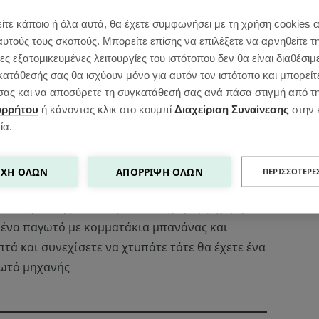
ίτε κάποιο ή όλα αυτά, θα έχετε συμφωνήσει με τη χρήση cookies 
αυτούς τους σκοπούς. Μπορείτε επίσης να επιλέξετε να αρνηθείτε τ
ς εξατομικευμένες λειτουργίες του ιστότοπου δεν θα είναι διαθέσιμ
κατάθεσής σας θα ισχύουν μόνο για αυτόν τον ιστότοπο και μπορείτ
ς σας και να αποσύρετε τη συγκατάθεσή σας ανά πάσα στιγμή από τ
ορρήτου
ή κάνοντας κλικ στο κουμπί
Διαχείριση Συναίνεσης
στην 
ία.
ΧΉ ΌΛΩΝ
ΑΠΌΡΡΙΨΗ ΌΛΩΝ
ΠΕΡΙΣΣΌΤΕΡΕ
στο παγωτό φράουλα-μπανάνα χωρίς ζάχαρη! Αν
ε ένα παγωτό με κομματάκια μπανάνας και
πτά και συνεχίσετε να χτυπάτε τότε θα έχετε ένα
ωτό μηχανής.