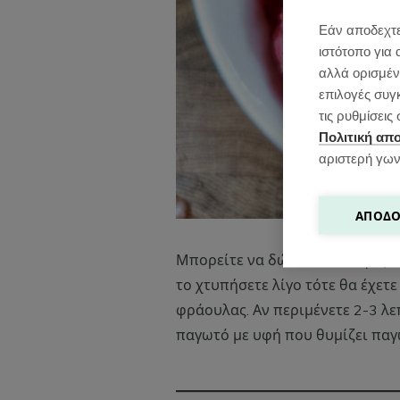
Εάν αποδεχτε
ιστότοπο για 
αλλά ορισμένε
επιλογές συγ
τις ρυθμίσει
Πολιτική απ
αριστερή γων
ΑΠΟΔΟ
Μπορείτε να δώσετε δύο υφές 
το χτυπήσετε λίγο τότε θα έχετ
φράουλας. Αν περιμένετε 2-3 λε
παγωτό με υφή που θυμίζει παγ