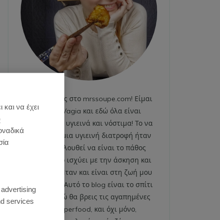
Καλωσήρθες στο mrssoupe.com! Είμαι
 και να έχει
η Emily Vagia και εδώ όλα είναι
)
χαρούμενα, υγιεινά και νόστιμα! Το να
οναδικά
ακολουθώ μια υγιεινή διατροφή ήταν
σία
και εξακολουθεί να είναι το πάθος
μου. Το ίδιο ισχύει με την άσκηση και
το fitness. Ήταν και είναι στη ζωή μου
:
από πάντα. Αυτό το blog είναι το σπίτι
 advertising
μου και εδώ θα βρεις τις αγαπημένες
d services
μου superfood, και όχι μόνο,