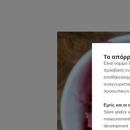
Το απόρρ
Είναι νόμιμο 
πρόσβαση ένας
αποθηκεύουμε
αναγνωριστικ
προσωπικών 
Εμείς και ο
Store and/or 
measurement, 
development