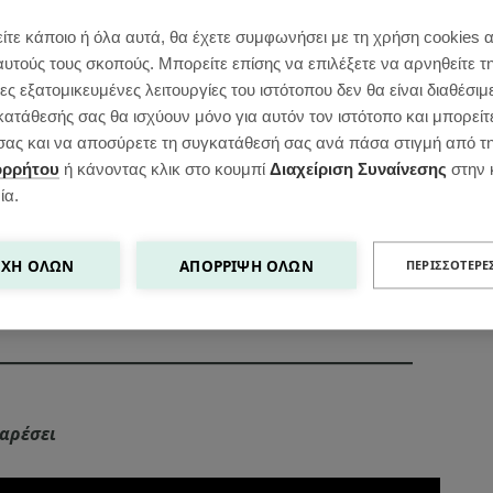
ίτε κάποιο ή όλα αυτά, θα έχετε συμφωνήσει με τη χρήση cookies 
αυτούς τους σκοπούς. Μπορείτε επίσης να επιλέξετε να αρνηθείτε τ
ς εξατομικευμένες λειτουργίες του ιστότοπου δεν θα είναι διαθέσιμ
κατάθεσής σας θα ισχύουν μόνο για αυτόν τον ιστότοπο και μπορείτ
ιέχει βρώμη γι’αυτό και έχω βάλει τα
ς σας και να αποσύρετε τη συγκατάθεσή σας ανά πάσα στιγμή από τ
ορρήτου
ή κάνοντας κλικ στο κουμπί
Διαχείριση Συναίνεσης
στην 
, ομως, σπόρους chia, λιναρόσπορο, αλεύρι
ία.
 Δείτε αναλυτικά πώς θα την φτιάξετε
ΧΉ ΌΛΩΝ
ΑΠΌΡΡΙΨΗ ΌΛΩΝ
ΠΕΡΙΣΣΌΤΕΡΕ
 υγιεινό πρωινό βρείτε τις όλες εδώ.
 αρέσει