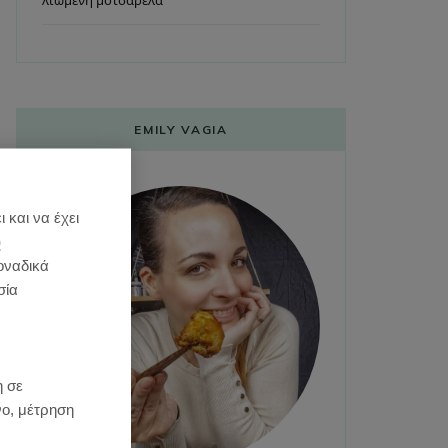
λιωμένη μοτσαρέλα
EMILY VAGIA
 και να έχει
)
οναδικά
σία
:
η σε
νο, μέτρηση