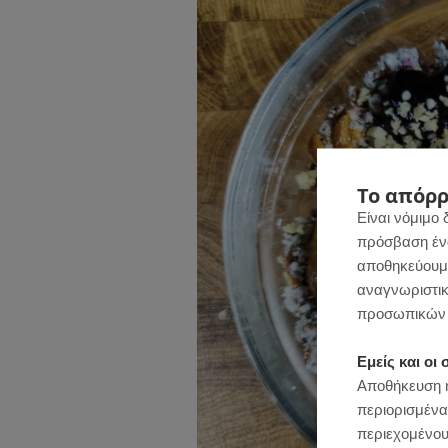
Το απόρρ
Είναι νόμιμο 
πρόσβαση ένας
αποθηκεύουμε
αναγνωριστικ
προσωπικών 
Εμείς και ο
Αποθήκευση ή
περιορισμένα
περιεχομένου