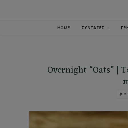
HOME
ΣΥΝΤΑΓΕΣ
ΓΡ
Overnight “Oats” | Τ
π
JUMP