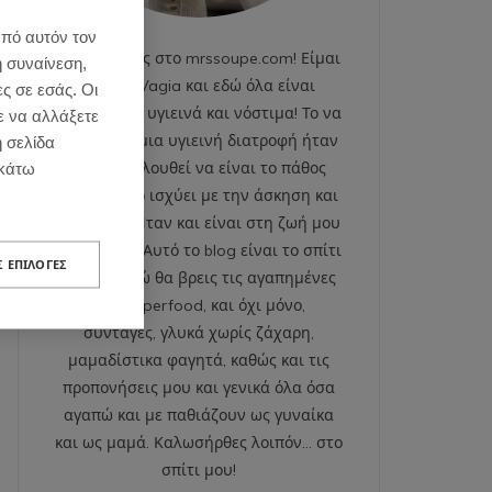
από αυτόν τον
Καλωσήρθες στο mrssoupe.com! Είμαι
η συναίνεση,
η Emily Vagia και εδώ όλα είναι
ες σε εσάς. Οι
χαρούμενα, υγιεινά και νόστιμα! Το να
ε να αλλάξετε
ακολουθώ μια υγιεινή διατροφή ήταν
η σελίδα
και εξακολουθεί να είναι το πάθος
κάτω
μου. Το ίδιο ισχύει με την άσκηση και
το fitness. Ήταν και είναι στη ζωή μου
από πάντα. Αυτό το blog είναι το σπίτι
Σ ΕΠΙΛΟΓΈΣ
μου και εδώ θα βρεις τις αγαπημένες
μου superfood, και όχι μόνο,
συνταγές, γλυκά χωρίς ζάχαρη,
μαμαδίστικα φαγητά, καθώς και τις
προπονήσεις μου και γενικά όλα όσα
αγαπώ και με παθιάζουν ως γυναίκα
και ως μαμά. Καλωσήρθες λοιπόν… στο
σπίτι μου!