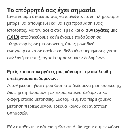
F
I
P
Y
Το απόρρητό σας έχει σημασία
Είναι νόμιμο δικαίωμά σας να επιλέξετε ποιες πληροφορίες
a
n
i
o
μπορεί να αποθηκεύει και να έχει πρόσβαση ένας
ιστότοπος. Με την άδειά σας, εμείς και οι
συνεργάτες μας
c
s
n
u
(1019)
αποθηκεύουμε και/ή έχουμε πρόσβαση σε
πληροφορίες σε μια συσκευή, όπως μοναδικά
e
t
t
T
αναγνωριστικά σε cookie και δεδομένα περιήγησης για τη
b
a
e
u
συλλογή και επεξεργασία προσωπικών δεδομένων.
ROWSI
o
g
r
b
Εμείς και οι συνεργάτες μας κάνουμε την ακόλουθη
TAG
επεξεργασία δεδομένων:
CABBAGE WITH RICE
o
r
e
e
Αποθήκευση ή/και πρόσβαση στα δεδομένα μιας συσκευής,
Διαφήμιση βασισμένη σε περιορισμένα δεδομένα και
k
a
s
διαφημιστικές μετρήσεις, Εξατομικευμένο περιεχομένο,
μέτρηση περιεχομένου, έρευνα κοινού και ανάπτυξη
m
t
υπηρεσιών
ΚΥΡΙΩΣ ΓΕΥΜΑΤΑ
Εάν αποδεχτείτε κάποιο ή όλα αυτά, θα έχετε συμφωνήσει