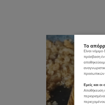
Το απόρρ
Είναι νόμιμο 
πρόσβαση ένας
αποθηκεύουμε
αναγνωριστικ
προσωπικών 
Εμείς και ο
Αποθήκευση ή
περιορισμένα
περιεχομένου