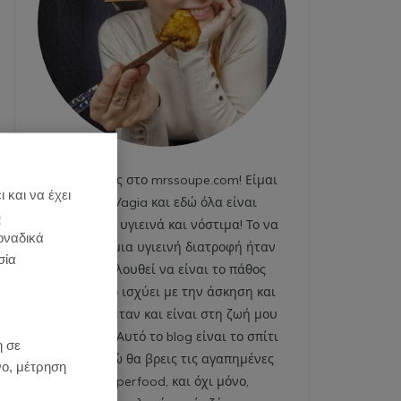
Καλωσήρθες στο mrssoupe.com! Είμαι
 και να έχει
η Emily Vagia και εδώ όλα είναι
)
χαρούμενα, υγιεινά και νόστιμα! Το να
οναδικά
ακολουθώ μια υγιεινή διατροφή ήταν
σία
και εξακολουθεί να είναι το πάθος
μου. Το ίδιο ισχύει με την άσκηση και
το fitness. Ήταν και είναι στη ζωή μου
:
από πάντα. Αυτό το blog είναι το σπίτι
η σε
μου και εδώ θα βρεις τις αγαπημένες
νο, μέτρηση
μου superfood, και όχι μόνο,