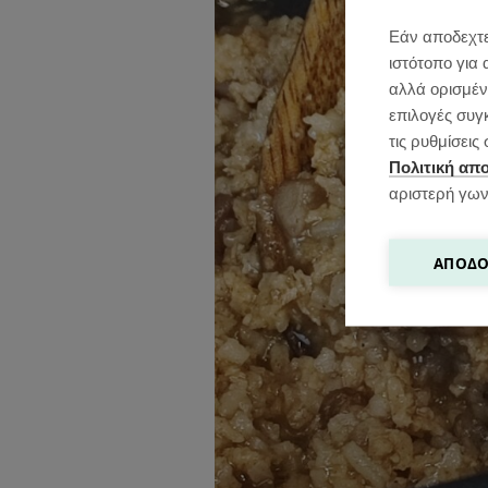
Εάν αποδεχτε
ιστότοπο για 
αλλά ορισμένε
επιλογές συγ
τις ρυθμίσει
Πολιτική απ
αριστερή γων
ΑΠΟΔΟ