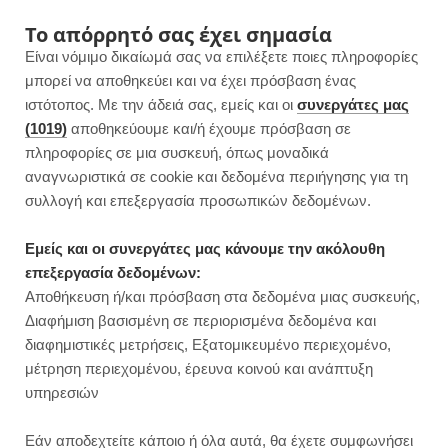
F
I
P
Y
Το απόρρητό σας έχει σημασία
Είναι νόμιμο δικαίωμά σας να επιλέξετε ποιες πληροφορίες
a
n
i
o
μπορεί να αποθηκεύει και να έχει πρόσβαση ένας
ιστότοπος. Με την άδειά σας, εμείς και οι
συνεργάτες μας
c
s
n
u
(1019)
αποθηκεύουμε και/ή έχουμε πρόσβαση σε
πληροφορίες σε μια συσκευή, όπως μοναδικά
e
t
t
T
αναγνωριστικά σε cookie και δεδομένα περιήγησης για τη
b
a
e
u
συλλογή και επεξεργασία προσωπικών δεδομένων.
o
g
r
b
Εμείς και οι συνεργάτες μας κάνουμε την ακόλουθη
επεξεργασία δεδομένων:
o
r
e
e
Αποθήκευση ή/και πρόσβαση στα δεδομένα μιας συσκευής,
ΚΥΡΙΩΣ ΓΕΥΜΑΤΑ
Διαφήμιση βασισμένη σε περιορισμένα δεδομένα και
Κεφτεδάκια από αρακά με ρύζι και
k
a
s
διαφημιστικές μετρήσεις, Εξατομικευμένο περιεχομένο,
λαχανικά και εύκολη σαλάτα |
μέτρηση περιεχομένου, έρευνα κοινού και ανάπτυξη
m
t
Γεύμα 15′
υπηρεσιών
JUMP TO RECIPE
Εάν αποδεχτείτε κάποιο ή όλα αυτά, θα έχετε συμφωνήσει