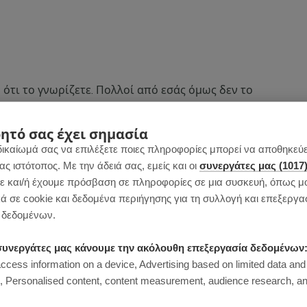
 ότι το γνωρίζετε. Πολλοί από εσάς όμως δεν το
κάνω ένα ξεχωριστό άρθρο για το πιο γνωστό
ητό σας έχει σημασία
δικαίωμά σας να επιλέξετε ποιες πληροφορίες μπορεί να αποθηκεύει
εις αλεσμένο λιναρόσπορο με νερό και αφήσεις
 ιστότοπος. Με την άδειά σας, εμείς και οι
συνεργάτες μας (1017
 και/ή έχουμε πρόσβαση σε πληροφορίες σε μια συσκευή, όπως μ
, θα έχεις έτοιμο το τέλειο “αυγό”.
ά σε cookie και δεδομένα περιήγησης για τη συλλογή και επεξεργα
δεδομένων.
αταστήσεις με αυτό το υποκατάστατο αυγού
ο υποκατάστατο μπορεί να αντικαταστήσει μέχρι
ι συνεργάτες μας κάνουμε την ακόλουθη επεξεργασία δεδομένων
ξαρτάται από την κάθε περίπτωση ξεχωριστά.
access information on a device, Advertising based on limited data and
Personalised content, content measurement, audience research, an