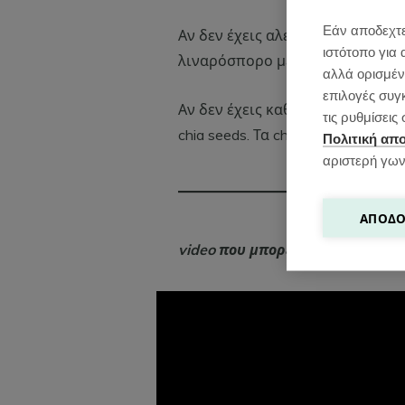
Εάν αποδεχτε
Αν δεν έχεις αλεσμένο λιναρόσπ
ιστότοπο για 
λιναρόσπορο μέχρι να γίνει σαν
αλλά ορισμένε
επιλογές συγ
Αν δεν έχεις καθόλου λιναρόσπ
τις ρυθμίσει
chia seeds. Τα chia seeds δεν χρε
Πολιτική απ
αριστερή γων
ΑΠΟΔΟ
video που μπορεί επίσης να σου