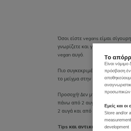
Όσοι είστε vegans είμαι σίγουρη
γνωρίζετε και γι’αυτό είπα να 
vegan αυγό.
Το απόρρ
Είναι νόμιμο 
Πιο συγκεκριμένα, αν ανακατέψ
πρόσβαση ένας
αποθηκεύουμε
το μείγμα στην άκρη για 15 λεπτά
αναγνωριστικ
προσωπικών 
Προσοχή! Δεν μπορείς να αντικ
πάνω από 2 αυγά σε συνταγή. Τ
Εμείς και ο
2 αυγά και από εκεί και πέρα ε
Store and/or 
measurement, 
Tips και αντικαταστάσεις
development