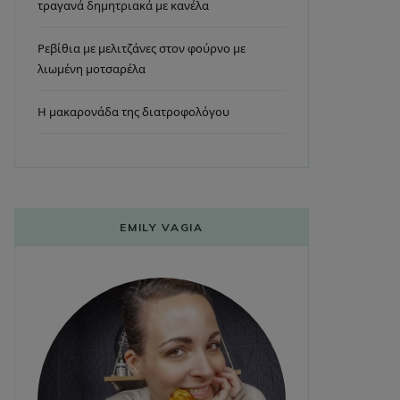
τραγανά δημητριακά με κανέλα
Ρεβίθια με μελιτζάνες στον φούρνο με
λιωμένη μοτσαρέλα
Η μακαρονάδα της διατροφολόγου
EMILY VAGIA