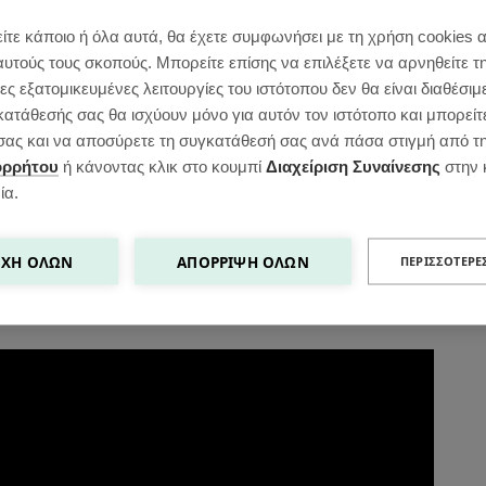
ίτε κάποιο ή όλα αυτά, θα έχετε συμφωνήσει με τη χρήση cookies 
ορο μπορείς να χτυπήσεις στο μούλτι
αυτούς τους σκοπούς. Μπορείτε επίσης να επιλέξετε να αρνηθείτε τ
 αλεύρι και να τον χρησιμοποιήσεις κανονικά.
ς εξατομικευμένες λειτουργίες του ιστότοπου δεν θα είναι διαθέσιμ
κατάθεσής σας θα ισχύουν μόνο για αυτόν τον ιστότοπο και μπορείτ
ορο μπορείς να χρησιμοποιήσεις ίδια ποσότητα
ς σας και να αποσύρετε τη συγκατάθεσή σας ανά πάσα στιγμή από τ
ιάζεται κιόλας να τα αλέσεις.
ορρήτου
ή κάνοντας κλικ στο κουμπί
Διαχείριση Συναίνεσης
στην 
ία.
ΧΉ ΌΛΩΝ
ΑΠΌΡΡΙΨΗ ΌΛΩΝ
ΠΕΡΙΣΣΌΤΕΡΕ
 αρέσει