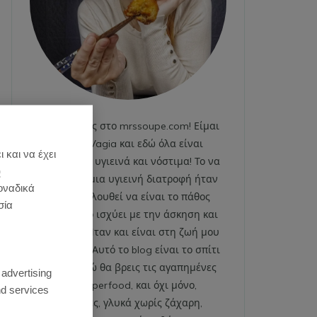
Καλωσήρθες στο mrssoupe.com! Είμαι
η Emily Vagia και εδώ όλα είναι
 και να έχει
χαρούμενα, υγιεινά και νόστιμα! Το να
)
ακολουθώ μια υγιεινή διατροφή ήταν
οναδικά
και εξακολουθεί να είναι το πάθος
σία
μου. Το ίδιο ισχύει με την άσκηση και
το fitness. Ήταν και είναι στη ζωή μου
από πάντα. Αυτό το blog είναι το σπίτι
:
μου και εδώ θα βρεις τις αγαπημένες
 advertising
μου superfood, και όχι μόνο,
d services
συνταγές, γλυκά χωρίς ζάχαρη,