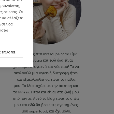
η συναίνεση,
ες σε εσάς. Οι
ε να αλλάξετε
η σελίδα
κάτω
Σ ΕΠΙΛΟΓΈΣ
Καλωσήρθες στο mrssoupe.com! Είμαι
η Emily Vagia και εδώ όλα είναι
χαρούμενα, υγιεινά και νόστιμα! Το να
ακολουθώ μια υγιεινή διατροφή ήταν
και εξακολουθεί να είναι το πάθος
μου. Το ίδιο ισχύει με την άσκηση και
το fitness. Ήταν και είναι στη ζωή μου
από πάντα. Αυτό το blog είναι το σπίτι
μου και εδώ θα βρεις τις αγαπημένες
μου superfood, και όχι μόνο,