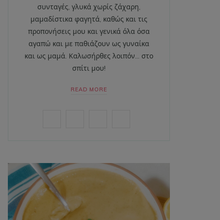
συνταγές, γλυκά χωρίς ζάχαρη,
μαμαδίστικα φαγητά, καθώς και τις
προπονήσεις μου και γενικά όλα όσα
αγαπώ και με παθιάζουν ως γυναίκα
και ως μαμά. Καλωσήρθες λοιπόν… στο
σπίτι μου!
READ MORE
F
I
P
Y
a
n
i
o
c
s
n
u
e
t
t
T
b
a
e
u
o
g
r
b