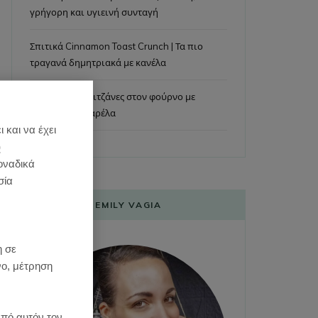
γρήγορη και υγιεινή συνταγή
Σπιτικά Cinnamon Toast Crunch | Τα πιο
τραγανά δημητριακά με κανέλα
Ρεβίθια με μελιτζάνες στον φούρνο με
λιωμένη μοτσαρέλα
 και να έχει
)
οναδικά
σία
EMILY VAGIA
:
η σε
νο, μέτρηση
από αυτόν τον