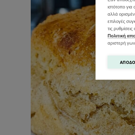
ιστότοπο για 
αλλά ορισμένε
επιλογές συγ
τις ρυθμίσει
Πολιτική απ
αριστερή γων
ΑΠΟΔΟ