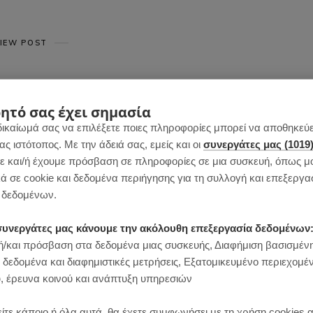
IEW POST
ητό σας έχει σημασία
δικαίωμά σας να επιλέξετε ποιες πληροφορίες μπορεί να αποθηκεύει
 ιστότοπος. Με την άδειά σας, εμείς και οι
συνεργάτες μας (1019
ΠΡΩΙΝΟ
 και/ή έχουμε πρόσβαση σε πληροφορίες σε μια συσκευή, όπως μ
ίς ζύμωμα με 3 υλικά
ά σε cookie και δεδομένα περιήγησης για τη συλλογή και επεξεργα
δεδομένων.
ι συνεργάτες μας κάνουμε την ακόλουθη επεξεργασία δεδομένων
/και πρόσβαση στα δεδομένα μιας συσκευής, Διαφήμιση βασισμέν
 δεδομένα και διαφημιστικές μετρήσεις, Εξατομικευμένο περιεχομέ
, έρευνα κοινού και ανάπτυξη υπηρεσιών
ίτε κάποιο ή όλα αυτά, θα έχετε συμφωνήσει με τη χρήση cookies 