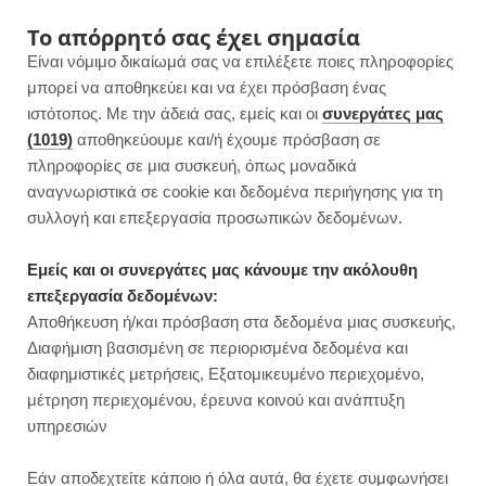
F
I
P
Y
Το απόρρητό σας έχει σημασία
Είναι νόμιμο δικαίωμά σας να επιλέξετε ποιες πληροφορίες
a
n
i
o
μπορεί να αποθηκεύει και να έχει πρόσβαση ένας
ιστότοπος. Με την άδειά σας, εμείς και οι
συνεργάτες μας
c
s
n
u
(1019)
αποθηκεύουμε και/ή έχουμε πρόσβαση σε
πληροφορίες σε μια συσκευή, όπως μοναδικά
e
t
t
T
αναγνωριστικά σε cookie και δεδομένα περιήγησης για τη
b
a
e
u
συλλογή και επεξεργασία προσωπικών δεδομένων.
o
g
r
b
Εμείς και οι συνεργάτες μας κάνουμε την ακόλουθη
επεξεργασία δεδομένων:
o
r
e
e
Αποθήκευση ή/και πρόσβαση στα δεδομένα μιας συσκευής,
SMOOTHIES
Διαφήμιση βασισμένη σε περιορισμένα δεδομένα και
Mocktail με rashberries και
k
a
s
διαφημιστικές μετρήσεις, Εξατομικευμένο περιεχομένο,
βασιλικό
μέτρηση περιεχομένου, έρευνα κοινού και ανάπτυξη
m
t
υπηρεσιών
JUMP TO RECIPE
Εάν αποδεχτείτε κάποιο ή όλα αυτά, θα έχετε συμφωνήσει