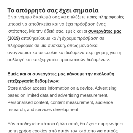
F
I
P
Y
Το απόρρητό σας έχει σημασία
Είναι νόμιμο δικαίωμά σας να επιλέξετε ποιες πληροφορίες
a
n
i
o
μπορεί να αποθηκεύει και να έχει πρόσβαση ένας
ιστότοπος. Με την άδειά σας, εμείς και οι
συνεργάτες μας
c
s
n
u
(1019)
αποθηκεύουμε και/ή έχουμε πρόσβαση σε
πληροφορίες σε μια συσκευή, όπως μοναδικά
e
t
t
T
αναγνωριστικά σε cookie και δεδομένα περιήγησης για τη
b
a
e
u
συλλογή και επεξεργασία προσωπικών δεδομένων.
o
g
r
b
Εμείς και οι συνεργάτες μας κάνουμε την ακόλουθη
επεξεργασία δεδομένων:
o
r
e
e
Store and/or access information on a device, Advertising
ΠΡΩΙΝΟ
based on limited data and advertising measurement,
k
a
s
Personalised content, content measurement, audience
research, and services development
m
t
Εάν αποδεχτείτε κάποιο ή όλα αυτά, θα έχετε συμφωνήσει
με τη χρήση cookies από αυτόν τον ιστότοπο για αυτούς