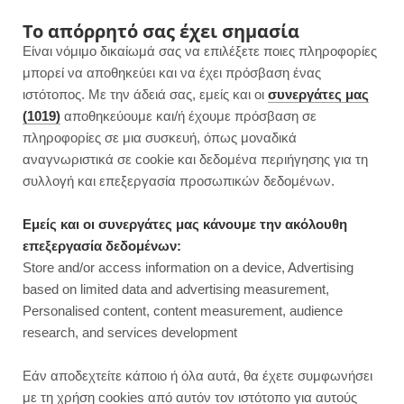
F
I
P
Y
Το απόρρητό σας έχει σημασία
Είναι νόμιμο δικαίωμά σας να επιλέξετε ποιες πληροφορίες
a
n
i
o
μπορεί να αποθηκεύει και να έχει πρόσβαση ένας
ιστότοπος. Με την άδειά σας, εμείς και οι
συνεργάτες μας
c
s
n
u
(1019)
αποθηκεύουμε και/ή έχουμε πρόσβαση σε
πληροφορίες σε μια συσκευή, όπως μοναδικά
e
t
t
T
αναγνωριστικά σε cookie και δεδομένα περιήγησης για τη
b
a
e
u
συλλογή και επεξεργασία προσωπικών δεδομένων.
o
g
r
b
Εμείς και οι συνεργάτες μας κάνουμε την ακόλουθη
επεξεργασία δεδομένων:
o
r
e
e
Store and/or access information on a device, Advertising
ΓΛΥΚΑ ΧΩΡΙΣ ΖΑΧΑΡΗ
based on limited data and advertising measurement,
Fudge cake χωρίς ζάχαρη | Με
k
a
s
Personalised content, content measurement, audience
λιωμένη σοκολάτα
research, and services development
m
t
JUMP TO RECIPE
Εάν αποδεχτείτε κάποιο ή όλα αυτά, θα έχετε συμφωνήσει
με τη χρήση cookies από αυτόν τον ιστότοπο για αυτούς