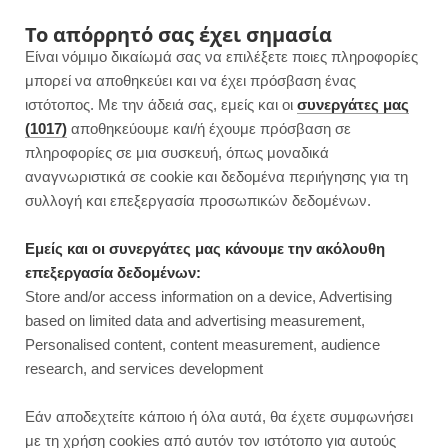
F
I
P
Y
Το απόρρητό σας έχει σημασία
Είναι νόμιμο δικαίωμά σας να επιλέξετε ποιες πληροφορίες
a
n
i
o
μπορεί να αποθηκεύει και να έχει πρόσβαση ένας
ιστότοπος. Με την άδειά σας, εμείς και οι
συνεργάτες μας
c
s
n
u
(1017)
αποθηκεύουμε και/ή έχουμε πρόσβαση σε
πληροφορίες σε μια συσκευή, όπως μοναδικά
e
t
t
T
αναγνωριστικά σε cookie και δεδομένα περιήγησης για τη
b
a
e
u
συλλογή και επεξεργασία προσωπικών δεδομένων.
o
g
r
b
Εμείς και οι συνεργάτες μας κάνουμε την ακόλουθη
επεξεργασία δεδομένων:
o
r
e
e
Store and/or access information on a device, Advertising
ΧΩΡΊΣ ΚΑΤΗΓΟΡΊΑ
based on limited data and advertising measurement,
Κέικ ψυγείου με 2 κρυμμένα
k
a
s
Personalised content, content measurement, audience
φρούτα | Χωρίς ζάχαρη
research, and services development
m
t
JUMP TO RECIPE
Εάν αποδεχτείτε κάποιο ή όλα αυτά, θα έχετε συμφωνήσει
με τη χρήση cookies από αυτόν τον ιστότοπο για αυτούς