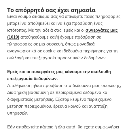
F
I
P
Y
Το απόρρητό σας έχει σημασία
Είναι νόμιμο δικαίωμά σας να επιλέξετε ποιες πληροφορίες
a
n
i
o
μπορεί να αποθηκεύει και να έχει πρόσβαση ένας
ιστότοπος. Με την άδειά σας, εμείς και οι
συνεργάτες μας
c
s
n
u
(1019)
αποθηκεύουμε και/ή έχουμε πρόσβαση σε
πληροφορίες σε μια συσκευή, όπως μοναδικά
e
t
t
T
αναγνωριστικά σε cookie και δεδομένα περιήγησης για τη
b
a
e
u
συλλογή και επεξεργασία προσωπικών δεδομένων.
ROWSI
o
g
r
b
Εμείς και οι συνεργάτες μας κάνουμε την ακόλουθη
TAG
επεξεργασία δεδομένων:
SMOOTHIE ΓΙΑ ΑΝΟΣΟΠΟΙΗΤΙΚΌ
o
r
e
e
Αποθήκευση ή/και πρόσβαση στα δεδομένα μιας συσκευής,
Διαφήμιση βασισμένη σε περιορισμένα δεδομένα και
k
a
s
διαφημιστικές μετρήσεις, Εξατομικευμένο περιεχομένο,
μέτρηση περιεχομένου, έρευνα κοινού και ανάπτυξη
m
t
υπηρεσιών
SMOOTHIES
Εάν αποδεχτείτε κάποιο ή όλα αυτά, θα έχετε συμφωνήσει