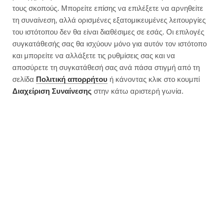
Το πιο light τιραμισού ακτινίδιο |
τους σκοπούς. Μπορείτε επίσης να επιλέξετε να αρνηθείτε
Χωρίς ζάχαρη
τη συναίνεση, αλλά ορισμένες εξατομικευμένες λειτουργίες
του ιστότοπου δεν θα είναι διαθέσιμες σε εσάς. Οι επιλογές
συγκατάθεσής σας θα ισχύουν μόνο για αυτόν τον ιστότοπο
και μπορείτε να αλλάξετε τις ρυθμίσεις σας και να
αποσύρετε τη συγκατάθεσή σας ανά πάσα στιγμή από τη
σελίδα
Πολιτική απορρήτου
ή κάνοντας κλικ στο κουμπί
Διαχείριση Συναίνεσης
στην κάτω αριστερή γωνία.