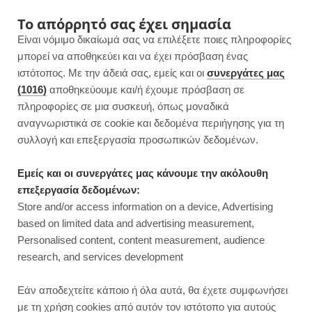
F
I
P
Y
Το απόρρητό σας έχει σημασία
Είναι νόμιμο δικαίωμά σας να επιλέξετε ποιες πληροφορίες
a
n
i
o
μπορεί να αποθηκεύει και να έχει πρόσβαση ένας
ιστότοπος. Με την άδειά σας, εμείς και οι
συνεργάτες μας
c
s
n
u
(1016)
αποθηκεύουμε και/ή έχουμε πρόσβαση σε
πληροφορίες σε μια συσκευή, όπως μοναδικά
e
t
t
T
αναγνωριστικά σε cookie και δεδομένα περιήγησης για τη
b
a
e
u
συλλογή και επεξεργασία προσωπικών δεδομένων.
ROWSI
o
g
r
b
Εμείς και οι συνεργάτες μας κάνουμε την ακόλουθη
TAG
επεξεργασία δεδομένων:
LIGHT ΤΙΡΑΜΙΣΟΎ
o
r
e
e
Store and/or access information on a device, Advertising
based on limited data and advertising measurement,
k
a
s
Personalised content, content measurement, audience
research, and services development
m
t
ΣΥΝΤΑΓΕΣ
Εάν αποδεχτείτε κάποιο ή όλα αυτά, θα έχετε συμφωνήσει
με τη χρήση cookies από αυτόν τον ιστότοπο για αυτούς