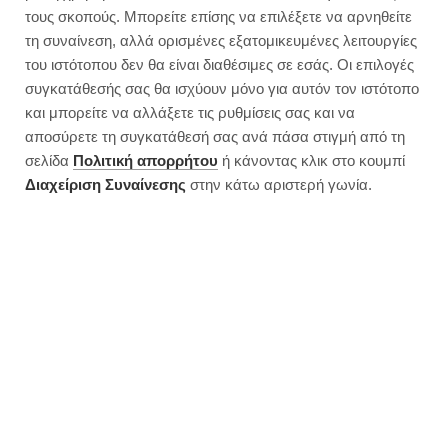
Cauliflower Risotto with
τους σκοπούς. Μπορείτε επίσης να επιλέξετε να αρνηθείτε
Mushrooms | 285 Calories
τη συναίνεση, αλλά ορισμένες εξατομικευμένες λειτουργίες
του ιστότοπου δεν θα είναι διαθέσιμες σε εσάς. Οι επιλογές
συγκατάθεσής σας θα ισχύουν μόνο για αυτόν τον ιστότοπο
και μπορείτε να αλλάξετε τις ρυθμίσεις σας και να
αποσύρετε τη συγκατάθεσή σας ανά πάσα στιγμή από τη
σελίδα
Πολιτική απορρήτου
ή κάνοντας κλικ στο κουμπί
Διαχείριση Συναίνεσης
στην κάτω αριστερή γωνία.