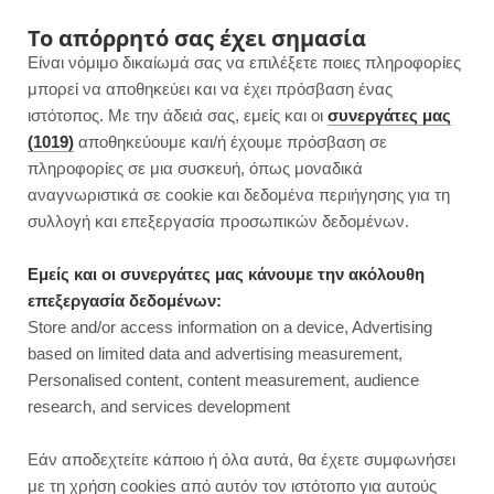
F
I
P
Y
Το απόρρητό σας έχει σημασία
Είναι νόμιμο δικαίωμά σας να επιλέξετε ποιες πληροφορίες
a
n
i
o
μπορεί να αποθηκεύει και να έχει πρόσβαση ένας
ιστότοπος. Με την άδειά σας, εμείς και οι
συνεργάτες μας
c
s
n
u
(1019)
αποθηκεύουμε και/ή έχουμε πρόσβαση σε
πληροφορίες σε μια συσκευή, όπως μοναδικά
e
t
t
T
αναγνωριστικά σε cookie και δεδομένα περιήγησης για τη
b
a
e
u
συλλογή και επεξεργασία προσωπικών δεδομένων.
ROWSI
o
g
r
b
Εμείς και οι συνεργάτες μας κάνουμε την ακόλουθη
TAG
επεξεργασία δεδομένων:
LIGHT ΡΙΖΌΤΟ
o
r
e
e
Store and/or access information on a device, Advertising
based on limited data and advertising measurement,
k
a
s
Personalised content, content measurement, audience
research, and services development
m
t
DINNER
Εάν αποδεχτείτε κάποιο ή όλα αυτά, θα έχετε συμφωνήσει
με τη χρήση cookies από αυτόν τον ιστότοπο για αυτούς